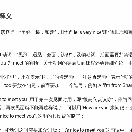
释义
ice 形容词，“美好，棒，和善”，比如"He is very nice"即“
eet 动词，“见到，遇见，会面，认识”，及物动词，后面需要加宾语，比如"
you 为 meet 的宾语。关于动词的宾语后面课程还会详细介绍，
oo 副词“也”，用在表示“也……”的肯定句中，注意否定句中表示
时，too 要放在句尾，前面要加上一个逗号，例如 A:"I'm from Shanghai." B
ice to meet you" 用于第一次见面时用，即“很高兴认识你”，作为回答可以说
，再次见面就不能再这样说了，可以用"How are you"来问
s nice to meet you", 这里的 it is 被省略了；
词和动词之间需要加介词 to："It's nice to meet you"这句话中，