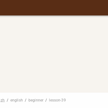
zh
/
english
/
beginner
/
lesson-39