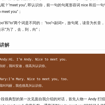
呢？"meet you", 即认识你，前一句的句尾形容词 nice 和后一句句首
to meet you"；
oo"和"to"两个词是不同的： "too"<副词>
，放句尾，读音为长音，表示
示“为了，去，到，向”；
讲解
Andy:Hi. I’m Andy. Nice to meet you.

你好，我叫安迪，很高兴认识你。

Mary:I’m Mary. Nice to meet you, too.

段很典型的第一次见面自我介绍的对话，首先人物一 Andy 打招呼说"H