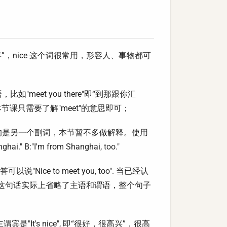
他非常和善”，nice 这个词很常用，形容人、事物都可
meet you there"即“到那跟你汇
本节课只需要了解"meet"的意思即可；
“也”的是另一个副词，本节暂不多做解释。使用
:"I'm from Shanghai, too."
"Nice to meet you, too". 当已经认
候； 这句话实际上省略了主语和谓语，整个句子
主谓宾是"It's nice", 即“很好，很高兴”，很高