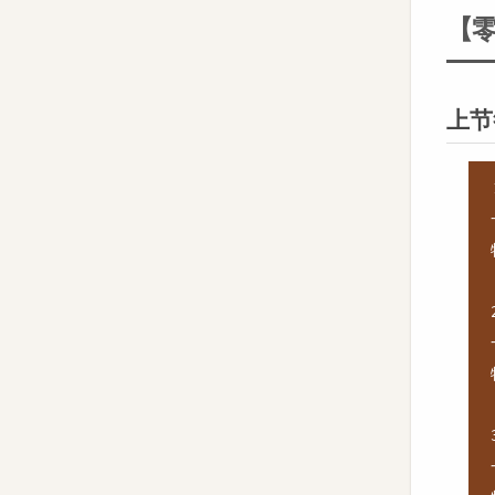
【零
上节