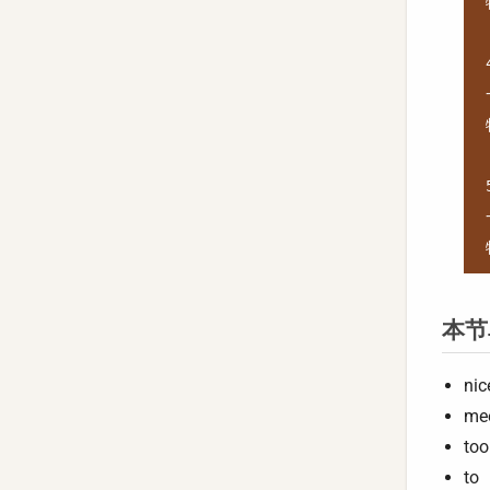
本节
nic
me
too
to