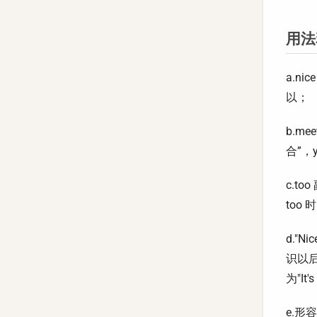
用法
a.n
以；
b.m
合”，
c.t
too 
d."N
识以后
为"It'
e.形容