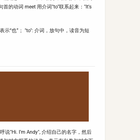
的动词 meet 用介词"to"联系起来："It's
“也”； "to": 介词，放句中，读音为短
i. I’m Andy", 介绍自己的名字，然后