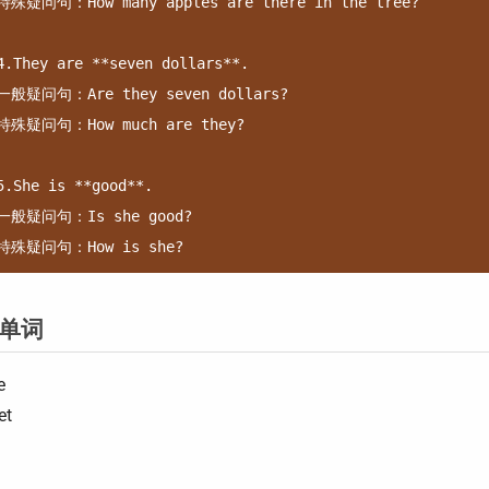
特殊疑问句：How many apples are there in the tree?

4.They are **seven dollars**.

一般疑问句：Are they seven dollars?

特殊疑问句：How much are they?

5.She is **good**.

一般疑问句：Is she good?

单词
e
et