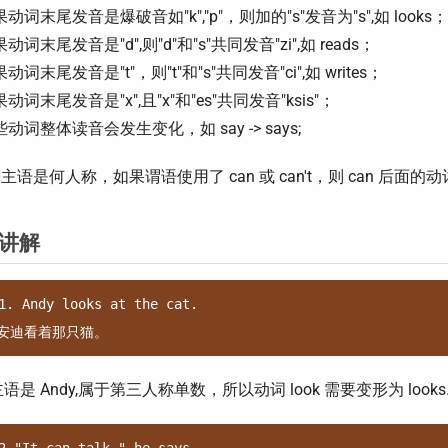
动词末尾发音是爆破音如"k","p"，则加的"s"发音为"s",如 looks；
动词末尾发音是"d",则"d"和"s"共同发音"zi",如 reads；
动词末尾发音是"t"，则"t"和"s"共同发音"ci",如 writes；
动词末尾发音是"x",且"x"和"es"共同发音"ksis"；
动词整体读音会发生变化，如 say -> says;
管主语是何人称，如果谓语使用了 can 或 can't，则 can 后面
讲解
1. Andy looks at the cat.

语是 Andy,属于第三人称单数，所以动词 look 需要变形为 looks