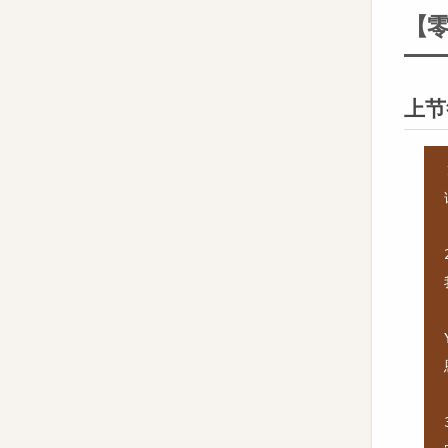
【零
上节