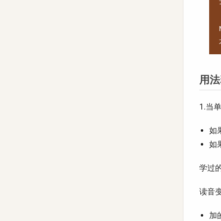
用法
1.当
如果
如果
学过的动词
读音
加的