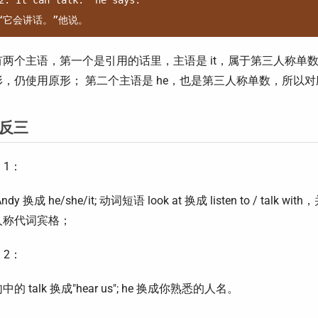
2."It can talk." he says.

两个主语，第一个是引用的话里，主语是 it，属于第三人称单数，但
，仍使用原形； 第二个主语是 he，也是第三人称单数，所以对应的动
反三
 1：
ndy 换成 he/she/it; 动词短语 look at 换成 listen to / t
人称代词宾格；
 2：
的 talk 换成"hear us"; he 换成你熟悉的人名。