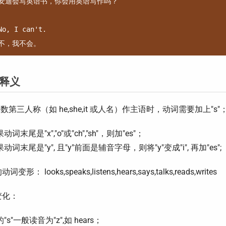
安迪会写英语书，你会用英语写作吗？

No, I can't.

释义
单数第三人称（如 he,she,it 或人名）作主语时，动词需要加上"s"
动词末尾是"x","o"或"ch","sh"，则加"es"；
动词末尾是"y", 且"y"前面是辅音字母，则将"y"变成"i", 再加"es";
变形： looks,speaks,listens,hears,says,talks,reads,writes
变化：
"s"一般读音为"z",如 hears；