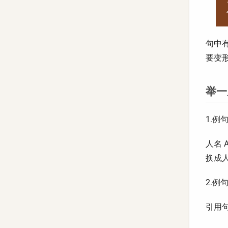
句中有
要变形
举一
1.例句
人名 A
换成
2.例句
引用句中