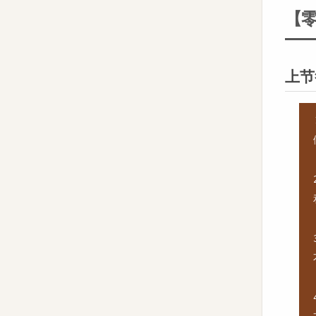
【零
上节