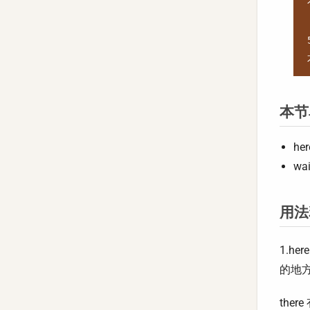
本节
her
wai
用法
1.h
的地
ther