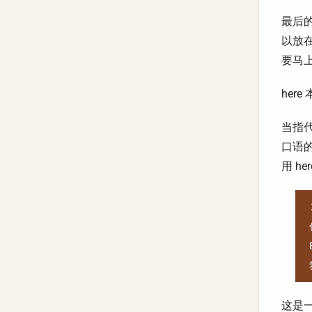
最后的
以放在 
要马
her
当指代
口语
用 he
这是一