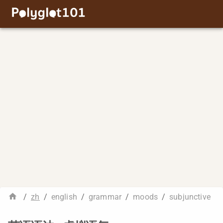
/
zh
/
english
/
grammar
/
moods
/
subjunctive