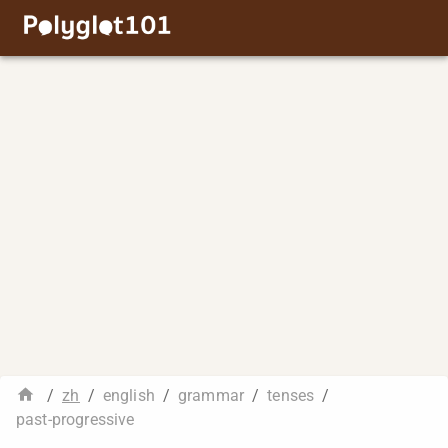
/
zh
/
english
/
grammar
/
tenses
/
past-progressive