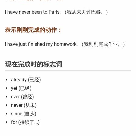
I have never been to Paris. （我从未去过巴黎。）
表示刚刚完成的动作：
I have just finished my homework. （我刚刚完成作业。）
现在完成时的标志词
already (已经)
yet (已经)
ever (曾经)
never (从未)
since (自从)
for (持续了...)