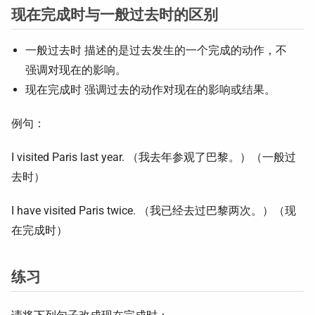
现在完成时与一般过去时的区别
一般过去时 描述的是过去发生的一个完成的动作，不
强调对现在的影响。
现在完成时 强调过去的动作对现在的影响或结果。
例句：
I visited Paris last year. （我去年参观了巴黎。）（一般过
去时）
I have visited Paris twice. （我已经去过巴黎两次。）（现
在完成时）
练习