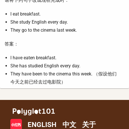
请将下列句子改成现在完成时：
I eat breakfast.
She study English every day.
They go to the cinema last week.
答案：
I have eaten breakfast.
She has studied English every day.
They have been to the cinema this week. （假设他们
今天之前已经去过电影院）
ENGLISH
中文
关于