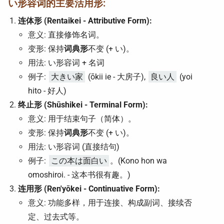
い形容词的主要活用形:
连体形 (Rentaikei - Attributive Form):
意义: 直接修饰名词。
变形: 保持
词典形
不变 (+ い)。
用法: い形容词 + 名词
例子:
大きい家
(ōkii ie - 大房子),
良い人
(yoi
hito - 好人)
终止形 (Shūshikei - Terminal Form):
意义: 用于结束句子（简体）。
变形: 保持
词典形
不变 (+ い)。
用法: い形容词 (直接结句)
例子:
この本は面白い
。(Kono hon wa
omoshiroi. - 这本书很有趣。)
连用形 (Ren'yōkei - Continuative Form):
意义: 功能多样，用于连接、构成副词、接续否
定、过去式等。