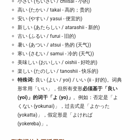
小さい (ちいさい / chiisai - 小的)
高い (たかい / takai - 高的；贵的)
安い (やすい / yasui - 便宜的)
新しい (あたらしい / atarashii - 新的)
古い (ふるい / furui - 旧的)
暑い (あつい / atsui - 热的 (天气))
寒い (さむい / samui - 冷的 (天气))
美味しい (おいしい / oishii - 好吃的)
楽しい (たのしい / tanoshii - 快乐的)
特殊词:
良い (よい / yoi) / いい (ii - 好的)。词典
形常用「いい」，但所有变形
必须基于「良い
(yoi)」的词干「よ (yo)」
。例如：否定是「よ
くない (yokunai)」，过去式是「よかった
(yokatta)」，假定形是「よければ
(yokereba)」。