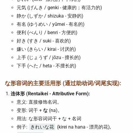
元気 (げんき / genki - 健康的；有活力的)
静か (しずか / shizuka - 安静的)
有名 (ゆうめい / yūmei - 有名的)
便利 (べんり / benri - 方便的)
好き (すき / suki - 喜欢的)
嫌い (きらい / kirai - 讨厌的)
上手 (じょうず / jōzu - 擅长的)
下手 (へた / heta - 不擅长的)
な形容词的主要活用形 (通过助动词/词尾实现):
连体形 (Rentaikei - Attributive Form):
意义: 直接修饰名词。
变形: 词干 +
な
(na)。
用法: な形容词词干 + な + 名词
例子:
きれいな花
(kirei na hana - 漂亮的花),