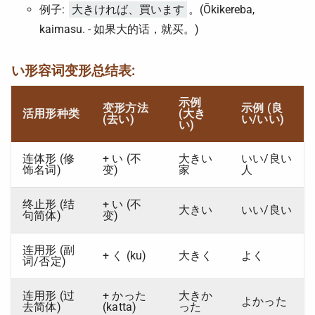
例子:
大きければ、買います
。(Ōkikereba,
kaimasu. - 如果大的话，就买。)
い形容词变形总结表:
示例
变形方法
示例 (良
活用形种类
(大き
(去い)
い/いい)
い)
连体形 (修
+ い (不
大きい
いい/良い
饰名词)
变)
家
人
终止形 (结
+ い (不
大きい
いい/良い
句简体)
变)
连用形 (副
+ く (ku)
大きく
よく
词/否定)
连用形 (过
+ かった
大きか
よかった
去简体)
(katta)
った