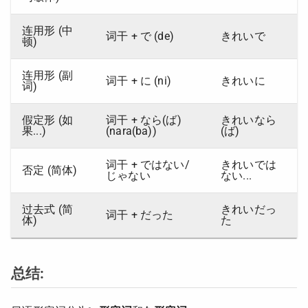
连用形 (中
词干 + で (de)
きれいで
顿)
连用形 (副
词干 + に (ni)
きれいに
词)
假定形 (如
词干 + なら(ば)
きれいなら
果...)
(nara(ba))
(ば)
词干 + ではない/
きれいでは
否定 (简体)
じゃない
ない...
过去式 (简
きれいだっ
词干 + だった
体)
た
总结: