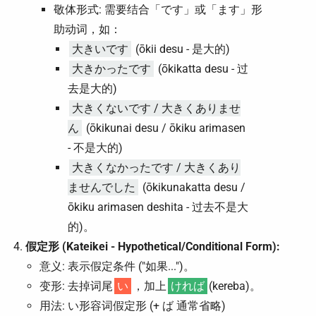
敬体形式: 需要结合「です」或「ます」形
助动词，如：
大きいです
(ōkii desu - 是大的)
大きかったです
(ōkikatta desu - 过
去是大的)
大きくないです / 大きくありませ
ん
(ōkikunai desu / ōkiku arimasen
- 不是大的)
大きくなかったです / 大きくあり
ませんでした
(ōkikunakatta desu /
ōkiku arimasen deshita - 过去不是大
的)。
假定形 (Kateikei - Hypothetical/Conditional Form):
意义: 表示假定条件 ("如果...")。
变形: 去掉词尾
い
，加上
ければ
(kereba)。
用法: い形容词假定形 (+ ば 通常省略)