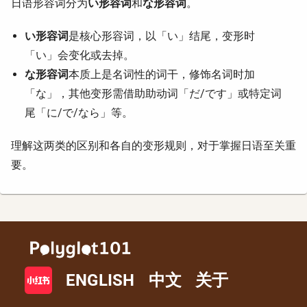
日语形容词分为
い形容词
和
な形容词
。
い形容词
是核心形容词，以「い」结尾，变形时
「い」会变化或去掉。
な形容词
本质上是名词性的词干，修饰名词时加
「な」，其他变形需借助助动词「だ/です」或特定词
尾「に/で/なら」等。
理解这两类的区别和各自的变形规则，对于掌握日语至关重
要。
ENGLISH
中文
关于