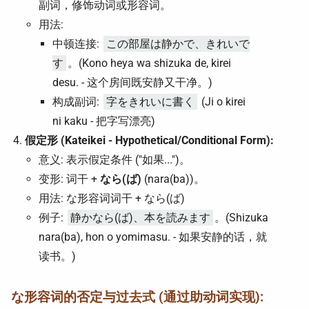
副词，修饰动词或形容词。
用法:
中顿连接:
この部屋は静かで、きれいで
す
。(Kono heya wa shizuka de, kirei
desu. - 这个房间既安静又干净。)
构成副词:
字をきれいに書く
(Ji o kirei
ni kaku - 把字写漂亮)
假定形 (Kateikei - Hypothetical/Conditional Form):
意义: 表示假定条件 ("如果...")。
变形: 词干 +
なら(ば)
(nara(ba))。
用法: な形容词词干 + なら(ば)
例子:
静かなら(ば)、本を読みます
。(Shizuka
nara(ba), hon o yomimasu. - 如果安静的话，就
读书。)
な形容词的否定与过去式 (通过助动词实现):