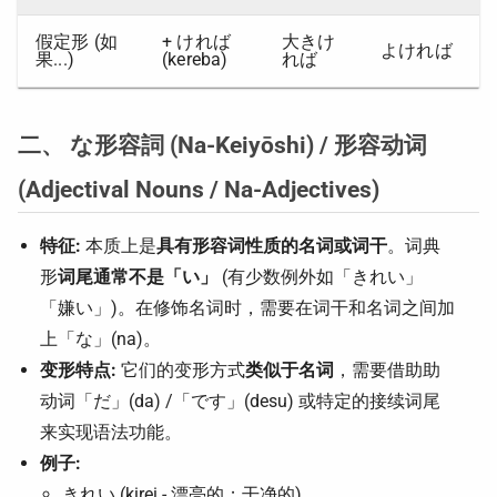
假定形 (如
+ ければ
大きけ
よければ
果...)
(kereba)
れば
二、 な形容詞 (Na-Keiyōshi) / 形容动词
(Adjectival Nouns / Na-Adjectives)
特征:
本质上是
具有形容词性质的名词或词干
。词典
形
词尾通常不是「い」
(有少数例外如「きれい」
「嫌い」)。在修饰名词时，需要在词干和名词之间加
上「な」(na)。
变形特点:
它们的变形方式
类似于名词
，需要借助助
动词「だ」(da) /「です」(desu) 或特定的接续词尾
来实现语法功能。
例子:
きれい (kirei - 漂亮的；干净的)