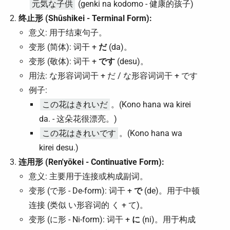
元気な子供
(genki na kodomo - 健康的孩子)
终止形 (Shūshikei - Terminal Form):
意义: 用于结束句子。
变形 (简体): 词干 +
だ
(da)。
变形 (敬体): 词干 +
です
(desu)。
用法: な形容词词干 + だ / な形容词词干 + です
例子:
この花はきれいだ
。(Kono hana wa kirei
da. - 这朵花很漂亮。)
この花はきれいです
。(Kono hana wa
kirei desu.)
连用形 (Ren'yōkei - Continuative Form):
意义: 主要用于连接或构成副词。
变形 (で形 - De-form): 词干 +
で
(de)。用于中顿
连接 (类似 い形容词的 く + て)。
变形 (に形 - Ni-form): 词干 +
に
(ni)。用于构成