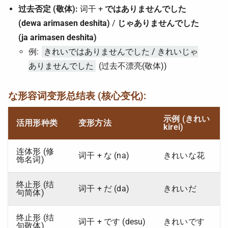
过去否定 (敬体):
词干 +
ではありませんでした
(dewa arimasen deshita)
/
じゃありませんでした
(ja arimasen deshita)
例:
きれいではありませんでした / きれいじゃ
ありませんでした
(过去不漂亮(敬体))
な形容词变形总结表 (核心变化):
示例 (きれい
活用形种类
变形方法
kirei)
连体形 (修
词干 + な (na)
きれいな花
饰名词)
终止形 (结
词干 + だ (da)
きれいだ
句简体)
终止形 (结
词干 + です (desu)
きれいです
句敬体)