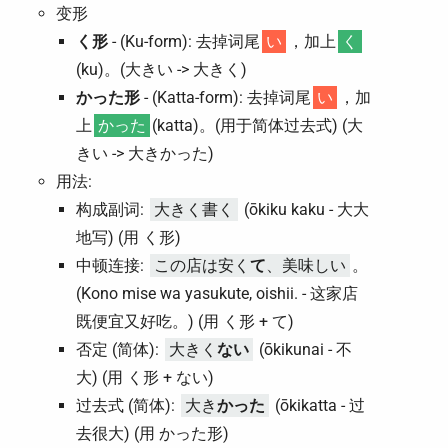
变形
く形
- (Ku-form): 去掉词尾
い
，加上
く
(ku)。(大きい -> 大きく)
かった形
- (Katta-form): 去掉词尾
い
，加
上
かった
(katta)。(用于简体过去式) (大
きい -> 大きかった)
用法:
构成副词:
大きく書く
(ōkiku kaku - 大大
地写) (用 く形)
中顿连接:
この店は安く
て
、美味しい
。
(Kono mise wa yasukute, oishii. - 这家店
既便宜又好吃。) (用 く形 + て)
否定 (简体):
大きく
ない
(ōkikunai - 不
大) (用 く形 + ない)
过去式 (简体):
大き
かった
(ōkikatta - 过
去很大) (用 かった形)