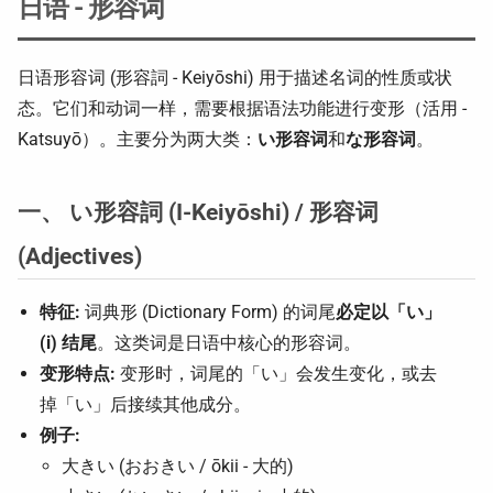
日语 - 形容词
日语形容词 (形容詞 - Keiyōshi) 用于描述名词的性质或状
态。它们和动词一样，需要根据语法功能进行变形（活用 -
Katsuyō）。主要分为两大类：
い形容词
和
な形容词
。
一、 い形容詞 (I-Keiyōshi) / 形容词
(Adjectives)
特征:
词典形 (Dictionary Form) 的词尾
必定以「い」
(i) 结尾
。这类词是日语中核心的形容词。
变形特点:
变形时，词尾的「い」会发生变化，或去
掉「い」后接续其他成分。
例子:
大きい (おおきい / ōkii - 大的)