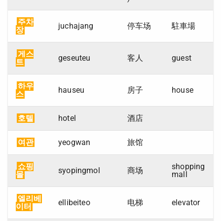
주차
juchajang
停车场
駐車場
장
게스
geseuteu
客人
guest
트
하우
hauseu
房子
house
스
호텔
hotel
酒店
여관
yeogwan
旅馆
쇼핑
shopping
syopingmol
商场
몰
mall
엘리베
ellibeiteo
电梯
elevator
이터