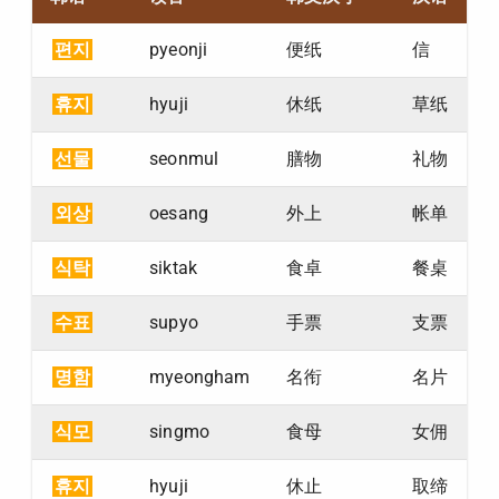
편지
pyeonji
便纸
信
휴지
hyuji
休纸
草纸
선물
seonmul
膳物
礼物
외상
oesang
外上
帐单
식탁
siktak
食卓
餐桌
수표
supyo
手票
支票
명함
myeongham
名衔
名片
식모
singmo
食母
女佣
휴지
hyuji
休止
取缔