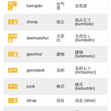
합기
合气
hamgido
合気道
도
道
组み立て
조립
chorip
组立
(kumitate)
대매
大卖
大売出し
daemaechul
출
出
(ōuridashi)
建物
건물
geonmul
建物
(tatemono)
见积もり
견적
gyeonjeok
见积
(mitsumori)
株式
주식
jusik
株式
(kabushiki)
시합
sihap
试合
试合 (shiai)