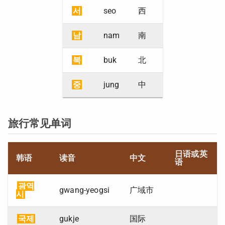
서
seo
西
남
nam
南
북
buk
北
중
jung
中
旅行常见单词
日语或英
韩语
读音
中文
语
광역
gwang-yeogsi
广域市
시
국제
gukje
国际