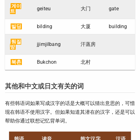
게이
geiteu
大门
gate
트
빌딩
bilding
大厦
building
찜질
jjimjilbang
汗蒸房
방
북촌
Bukchon
北村
其他和中文或日文有关的词
有些韩语词如果写成汉字的话是大概可以猜出意思的，可惜
现在韩语不使用汉字。但如果知道其潜在的汉字，还是可以
帮助你通过联想记忆背单词。
韩语
读音
韩文汉字
汉语