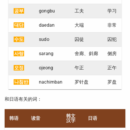
공부
gongbu
工夫
学习
대단
daedan
大端
非常
수도
sudo
囚徒
囚犯
사랑
sarang
舍廊、斜廊
侧房
오정
ojeong
午正
正午
나침반
nachimban
罗针盘
罗盘
和日语有关的词：
韩文
韩语
读音
日语
汉字