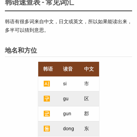
韩语速查表 - 常见词汇
韩语有很多词来自中文，日文或英文，所以如果能读出来，
多半可以猜到意思。
地名和方位
韩语
读音
中文
시
si
市
구
gu
区
군
gun
郡
동
dong
东