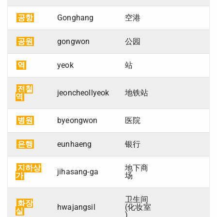
공항
Gonghang
空港
공원
gongwon
公园
역
yeok
站
전철
jeoncheollyeok
地铁站
역
병원
byeongwon
医院
은행
eunhaeng
银行
지하상
地下商
jihasang-ga
가
场
卫生间
화장
hwajangsil
(化妆室
실
)