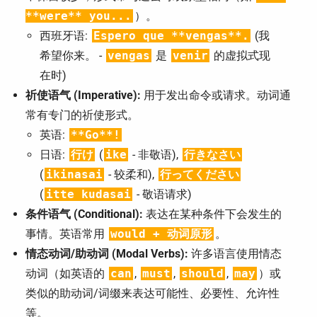
**were** you...
）。
西班牙语:
Espero que **vengas**.
(我
希望你来。 -
vengas
是
venir
的虚拟式现
在时)
祈使语气 (Imperative):
用于发出命令或请求。动词通
常有专门的祈使形式。
英语:
**Go**!
日语:
行け
(
ike
- 非敬语),
行きなさい
(
ikinasai
- 较柔和),
行ってください
(
itte kudasai
- 敬语请求)
条件语气 (Conditional):
表达在某种条件下会发生的
事情。英语常用
would + 动词原形
。
情态动词/助动词 (Modal Verbs):
许多语言使用情态
动词（如英语的
can
,
must
,
should
,
may
）或
类似的助动词/词缀来表达可能性、必要性、允许性
等。