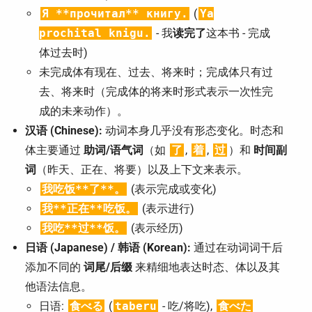
Я **прочитал** книгу.
(
Ya
prochital knigu.
- 我
读完了
这本书 - 完成
体过去时)
未完成体有现在、过去、将来时；完成体只有过
去、将来时（完成体的将来时形式表示一次性完
成的未来动作）。
汉语 (Chinese):
动词本身几乎没有形态变化。时态和
体主要通过
助词/语气词
（如
了
,
着
,
过
）和
时间副
词
（昨天、正在、将要）以及上下文来表示。
我吃饭**了**。
(表示完成或变化)
我**正在**吃饭。
(表示进行)
我吃**过**饭。
(表示经历)
日语 (Japanese) / 韩语 (Korean):
通过在动词词干后
添加不同的
词尾/后缀
来精细地表达时态、体以及其
他语法信息。
日语:
食べる
(
taberu
- 吃/将吃),
食べた