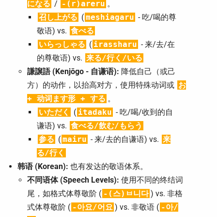
になる
/
-(r)areru
。
召し上がる
(
meshiagaru
- 吃/喝的尊
敬语) vs.
食べる
いらっしゃる
(
irassharu
- 来/去/在
的尊敬语) vs.
来る/行く/いる
謙譲語 (Kenjōgo - 自谦语):
降低自己（或己
方）的动作，以抬高对方，使用特殊动词或
お
+ 动词ます形 + する
。
いただく
(
itadaku
- 吃/喝/收到的自
谦语) vs.
食べる/飲む/もらう
参る
(
mairu
- 来/去的自谦语) vs.
来
る/行く
韩语 (Korean):
也有发达的敬语体系。
不同语体 (Speech Levels):
使用不同的终结词
尾，如格式体尊敬阶 (
-(스)ㅂ니다
) vs. 非格
式体尊敬阶 (
-아요/어요
) vs. 非敬语 (
-아/