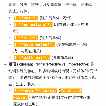
现在、过去、将来，以及简单体、进行体、完成体、
完成进行体。
I **eat**.
(现在简单体 - 习惯)
I **am eating**.
(现在进行体 - 正在进
行)
I **ate**.
(过去简单体)
I **have eaten**.
(现在完成体 - 已完
成，与现在相关)
I **will eat**.
(将来简单体)
俄语 (Russian):
“体” (Perfective vs. Imperfective) 是
动词系统的核心。许多动词成对出现（完成体/未完成
体），通过前缀或词干变化区分。时态相对简单（现
在、过去、将来）。
Я **читал** книгу.
(
Ya chital
knigu.
- 我**曾读/正在读(过程)**这本书 - 未
完成体过去时)