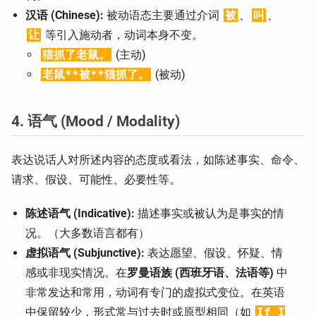
汉语 (Chinese):
被动语态主要通过介词
被
、
叫
、
让
等引入施动者，动词本身不变。
猫抓了老鼠。
(主动)
老鼠**被**猫抓了。
(被动)
4. 语气 (Mood / Modality)
表达说话人对所述内容的态度或看法，如陈述事实、命令、
请求、假设、可能性、必要性等。
陈述语气 (Indicative):
描述事实或被认为是事实的情
况。（大多数语言都有）
虚拟语气 (Subjunctive):
表达愿望、假设、怀疑、情
感或非现实情况。在
罗曼语族 (西班牙语、法语等)
中
非常发达和常用，动词有专门的虚拟式变位。在英语
中保留较少，形式常与过去时或原型相同（如
If I