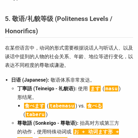
5. 敬语/礼貌等级 (Politeness Levels /
Honorifics)
在某些语言中，动词的形式需要根据说话人与听话人、以及
谈话中提到的人物的社会关系、年龄、地位等进行变化，以
表达不同程度的尊敬或谦逊。
日语 (Japanese):
敬语体系非常发达。
丁寧語 (Teineigo - 礼貌语):
使用
ます
(
masu
)
形结尾。
食べます
(
tabemasu
) vs.
食べる
(
taberu
)
尊敬語 (Sonkeigo - 尊敬语):
抬高对方或第三方
的动作，使用特殊动词或
お + 动词ます形 +