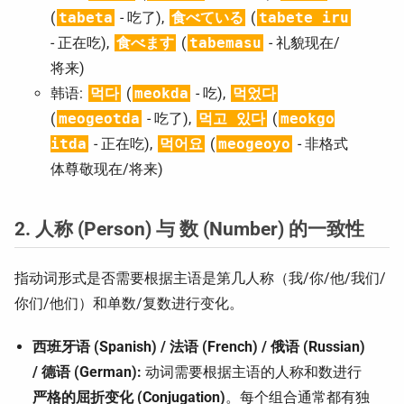
(
tabeta
- 吃了),
食べている
(
tabete iru
- 正在吃),
食べます
(
tabemasu
- 礼貌现在/
将来)
韩语:
먹다
(
meokda
- 吃),
먹었다
(
meogeotda
- 吃了),
먹고 있다
(
meokgo
itda
- 正在吃),
먹어요
(
meogeoyo
- 非格式
体尊敬现在/将来)
2. 人称 (Person) 与 数 (Number) 的一致性
指动词形式是否需要根据主语是第几人称（我/你/他/我们/
你们/他们）和单数/复数进行变化。
西班牙语 (Spanish) / 法语 (French) / 俄语 (Russian)
/ 德语 (German):
动词需要根据主语的人称和数进行
严格的屈折变化 (Conjugation)
。每个组合通常都有独