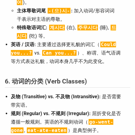
어
)。
主体尊敬词尾
-(으)시-
:
加入动词/形容词词
干表示对主语的尊敬。
特殊敬语词汇:
계시다
(在),
주무시다
(睡),
드
시다
(吃) 等。
英语 / 汉语:
主要通过选择更礼貌的词汇（
Could
you...?
vs.
Can you...?
）、称谓、语气语调
等方式表达礼貌，动词本身几乎不为此变化。
6. 动词的分类 (Verb Classes)
及物 (Transitive) vs. 不及物 (Intransitive):
是否需要
带宾语。
规则 (Regular) vs. 不规则 (Irregular):
屈折变化是否
遵循一般规则。英语的不规则动词（
go-went-
gone
,
eat-ate-eaten
）是典型例子。