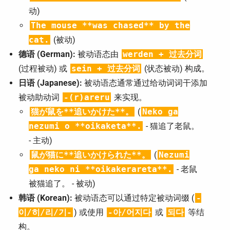
动)
The mouse **was chased** by the
cat.
(被动)
德语 (German):
被动语态由
werden + 过去分词
(过程被动) 或
sein + 过去分词
(状态被动) 构成。
日语 (Japanese):
被动语态通常通过给动词词干添加
被动助动词
-(r)areru
来实现。
猫が鼠を**追いかけた**。
(
Neko ga
nezumi o **oikaketa**.
- 猫追了老鼠。
- 主动)
鼠が猫に**追いかけられた**。
(
Nezumi
ga neko ni **oikakerareta**.
- 老鼠
被猫追了。 - 被动)
韩语 (Korean):
被动语态可以通过特定被动词缀 (
-
이/히/리/기-
) 或使用
-아/어지다
或
되다
等结
构。