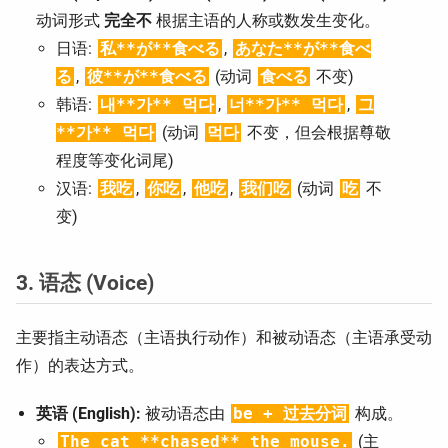
动词形式
完全不
根据主语的人称或数发生变化。
日语:
私**が**食べる
,
あなた**が**食べ
る
,
彼**が**食べる
(动词
食べる
不变)
韩语:
내**가** 먹다
,
너**가** 먹다
,
그
**가** 먹다
(动词
먹다
不变，但会根据尊敬
程度等变化词尾)
汉语:
我吃
,
你吃
,
他吃
,
我们吃
(动词
吃
不
变)
3. 语态 (Voice)
主要指主动语态（主语执行动作）和被动语态（主语承受动
作）的表达方式。
英语 (English):
被动语态由
be + 过去分词
构成。
The cat **chased** the mouse.
(主