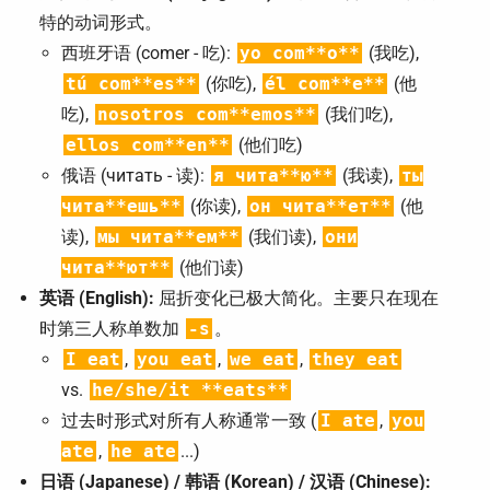
特的动词形式。
西班牙语 (comer - 吃):
yo com**o**
(我吃),
tú com**es**
(你吃),
él com**e**
(他
吃),
nosotros com**emos**
(我们吃),
ellos com**en**
(他们吃)
俄语 (читать - 读):
я чита**ю**
(我读),
ты
чита**ешь**
(你读),
он чита**ет**
(他
读),
мы чита**ем**
(我们读),
они
чита**ют**
(他们读)
英语 (English):
屈折变化已极大简化。主要只在现在
时第三人称单数加
-s
。
I eat
,
you eat
,
we eat
,
they eat
vs.
he/she/it **eats**
过去时形式对所有人称通常一致 (
I ate
,
you
ate
,
he ate
...)
日语 (Japanese) / 韩语 (Korean) / 汉语 (Chinese):