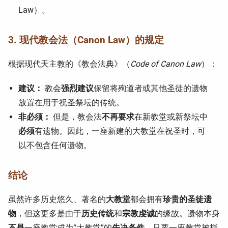
Law）。
3. 现代教会法（Canon Law）的规定
根据现代天主教的《教会法典》（
Code of Canon Law
）：
建议：
教会
强烈建议
保留将殉道者或其他圣徒的遗物
放置在用于祝圣祭坛的传统。
非必须：
但是，教会法
不再要求
在新教堂或新祭坛中
必须
有遗物。因此，一座新建的大教堂在祝圣时，可
以不包含任何遗物。
结论
虽然许多历史悠久、著名的
大教堂
都会拥有
珍贵的圣徒遗
物
，但这更多是由于
历史传统
和
宗教虔诚
的缘故。遗物本身
不是
一座教堂成为“大教堂”的
先决条件
。只要一座教堂被指