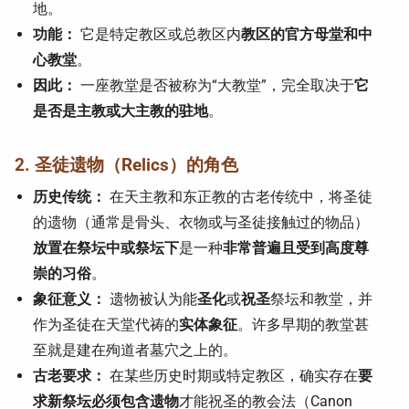
地。
功能：
它是特定教区或总教区内
教区的官方母堂和中
心教堂
。
因此：
一座教堂是否被称为“大教堂”，完全取决于
它
是否是主教或大主教的驻地
。
2. 圣徒遗物（Relics）的角色
历史传统：
在天主教和东正教的古老传统中，将圣徒
的遗物（通常是骨头、衣物或与圣徒接触过的物品）
放置在祭坛中或祭坛下
是一种
非常普遍且受到高度尊
崇的习俗
。
象征意义：
遗物被认为能
圣化
或
祝圣
祭坛和教堂，并
作为圣徒在天堂代祷的
实体象征
。许多早期的教堂甚
至就是建在殉道者墓穴之上的。
古老要求：
在某些历史时期或特定教区，确实存在
要
求新祭坛必须包含遗物
才能祝圣的教会法（Canon