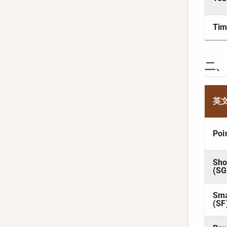
Tim
二、 
英文 
Poi
Sho
(SG
Sma
(SF