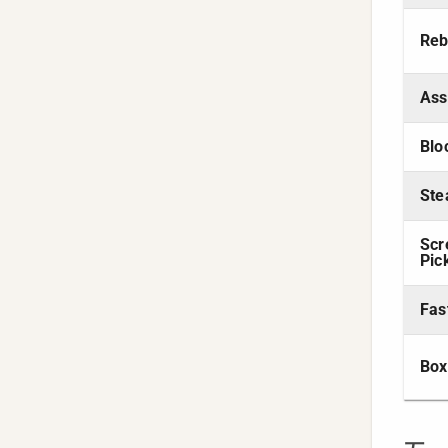
Reb
Ass
Blo
Ste
Scr
Pic
Fas
Box