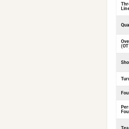
Thr
Lin
Qua
Ove
(OT
Sho
Tur
Fou
Per
Fou
Tea