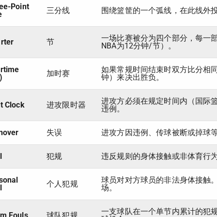
ee-Point
三分线
围绕篮筐的一个弧线，在此线外投
e
一场比赛被分为四个部分，每一部
rter
节
NBA为12分钟/节）。
rtime
如果常规时间结束时双方比分相
加时赛
)
钟）来决出胜负。
进攻方必须在规定时间内（国际篮
t Clock
进攻限时器
违例。
nover
失误
进攻方因违例、传球被断或掉球
l
犯规
违反规则的身体接触或非体育行
sonal
球员对对方球员的非法身体接触
个人犯规
l
场。
一支球队在一个单节内累计的犯
m Fouls
球队犯规