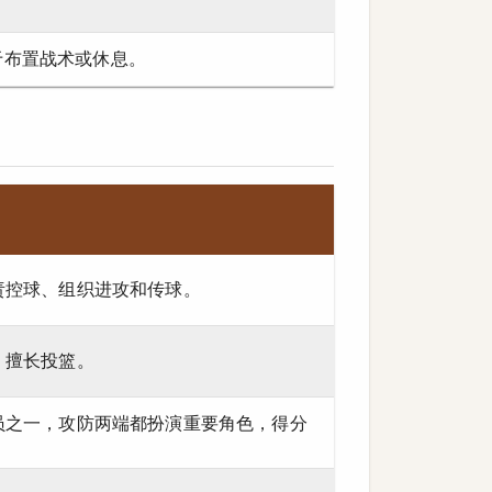
于布置战术或休息。
责控球、组织进攻和传球。
，擅长投篮。
员之一，攻防两端都扮演重要角色，得分