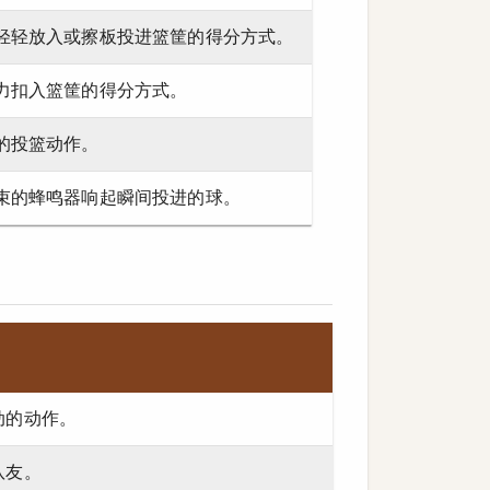
轻轻放入或擦板投进篮筐的得分方式。
力扣入篮筐的得分方式。
的投篮动作。
束的蜂鸣器响起瞬间投进的球。
动的动作。
队友。