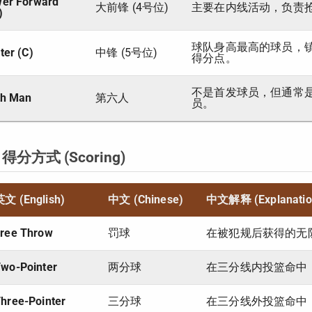
er Forward
大前锋 (4号位)
主要在内线活动，负责
)
球队身高最高的球员，
ter (C)
中锋 (5号位)
得分点。
不是首发球员，但通常
th Man
第六人
员。
得分方式 (Scoring)
文 (English)
中文 (Chinese)
中文解释 (Explanatio
ree Throw
罚球
在被犯规后获得的无
wo-Pointer
两分球
在三分线内投篮命中
hree-Pointer
三分球
在三分线外投篮命中