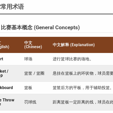
球常用术语
比赛基本概念 (General Concepts)
文
中文
中文解释 (Explanation)
glish)
(Chinese)
rt
球场
进行篮球比赛的场地。
ket /
篮筐 / 篮圈
悬挂在篮板上的环状物，球员需
op
kboard
篮板
篮筐后方的平板，用于辅助投篮
e Throw
罚球线
距离篮板一定距离的线，球员在
e