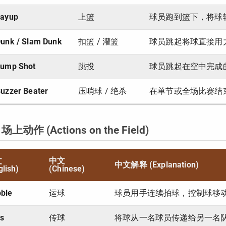
ayup
上篮
球员跑到篮下，将球
unk / Slam Dunk
扣篮 / 灌篮
球员跳起将球直接用
ump Shot
跳投
球员跳起在空中完成
uzzer Beater
压哨球 / 绝杀
在单节或全场比赛结
场上动作 (Actions on the Field)
文
中文
中文解释 (Explanation)
glish)
(Chinese)
bble
运球
球员用手连续拍球，控制球移
s
传球
将球从一名球员传递给另一名