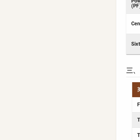
Pow
(PF
Cen
Six
三、 
英
F
T
T