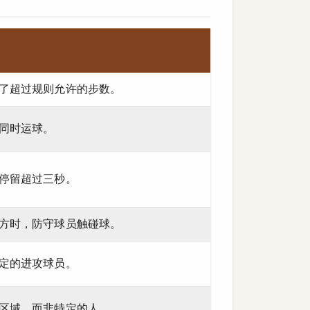
了超过规则允许的步数。
同时运球。
停留超过三秒。
方时，防守球员触碰球。
定的进攻球员。
区域，而非特定的人。