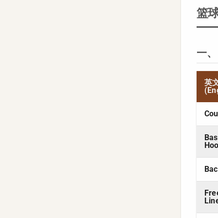
篮
一、 
英
(En
Cou
Bas
Ho
Bac
Fre
Lin