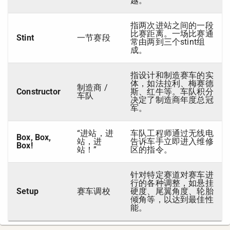
越。
指两次进站之间的一段
比赛距离。一场比赛通
Stint
一节赛段
常由两到三个stint组
成。
指设计和制造赛车的实
体，如法拉利、梅赛德
制造商 /
Constructor
斯、红牛等。车队积分
车队
决定了制造商年度总冠
军。
“进站，进
车队工程师通过无线电
Box, Box,
站，进
告诉车手立即进入维修
Box!
站！”
区的指令。
针对特定赛道对赛车进
行的各种调整，如悬挂
Setup
赛车调校
硬度、尾翼角度、轮胎
倾角等，以达到最佳性
能。