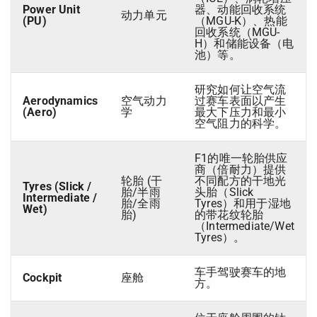
Power Unit
器、动能回收系统
动力单元
(PU)
（MGU-K）、热能
回收系统（MGU-
H）和储能设备（电
池）等。
研究如何让空气流
Aerodynamics
空气动力
过赛车表面以产生
(Aero)
学
最大下压力和最小
空气阻力的科学。
F1的唯一轮胎供应
商（倍耐力）提供
轮胎 (干
不同配方的干地光
Tyres (Slick /
胎/半雨
头胎（Slick
Intermediate /
胎/全雨
Tyres）和用于湿地
Wet)
胎)
的带花纹轮胎
（Intermediate/Wet
Tyres）。
车手驾驶赛车的地
Cockpit
座舱
方。