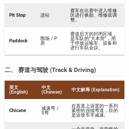
赛车在比赛中进入维修
Pit Stop
进站
区进行换胎、维修或调
整。
赛道后方的封闭区域，
围场 / P
是车队的“大本营”，用
Paddock
房
于停放运输车、设备和
进行车队会议。
二、 赛道与驾驶 (Track & Driving)
英文
中文
中文解释 (Explanation)
(English)
(Chinese)
在直道上设置的一系列
减速弯 /
Chicane
紧密的连续弯道，目的
S弯
是迫使车手减速。