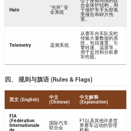
位于座舱周围的钛
合金保护结构，用
"光环" 安
Halo
于保护车手头部免
全系统
受撞击和碎片伤
害。
从赛车向车队实时
传输大量数据的系
统，包括速度、引
Telemetry
遥测系统
擎转速、温度等，
用于监控和分析赛
车性能。
四、 规则与旗语 (Rules & Flags)
中文
中文解释
英文 (English)
(Chinese)
(Explanation)
FIA
(Fédération
F1以及其他许多世
国际汽车
Internationale
界赛车运动的管理
联合会
de
机构。