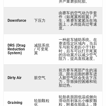
并严重磨损轮胎。
由赛车的空气动力学套
件（如尾翼和前翼）产
Downforce
下压力
生，将赛车紧紧压在地
面上，从而提高过弯速
度。
一种超车辅助系统。在
赛道指定区域内，当后
DRS (Drag
减阻系统
车与前车差距小于1秒
Reduction
/ 可变尾
时，后车可以打开尾翼
System)
翼
的活动翼片以减少空气
阻力，提高直线速度。
前方赛车尾部产生的湍
流。跟在后面的赛车进
Dirty Air
脏空气
入脏空气区会失去下压
力，导致操控困难和轮
胎过热。
轮胎表面因低温或侧向
轮胎颗粒
滑动而剥落出小橡胶颗
Graining
化
粒，附着在胎面上，降