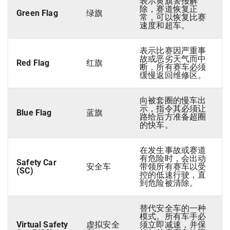
表示黄旗警报解
除，赛道恢复正
Green Flag
绿旗
常，可以恢复比赛
速度和超车。
表示比赛因严重事
故或恶劣天气而中
Red Flag
红旗
断，所有赛车必须
缓慢返回维修区。
向被套圈的慢车出
示，指令其必须让
Blue Flag
蓝旗
路给后方准备超圈
的快车。
在发生事故或赛道
有危险时，会出动
Safety Car
安全车
带领所有赛车以受
(SC)
控的低速行驶，直
到危险被清除。
替代安全车的一种
模式。所有车手必
Virtual Safety
虚拟安全
须立即减速，并保