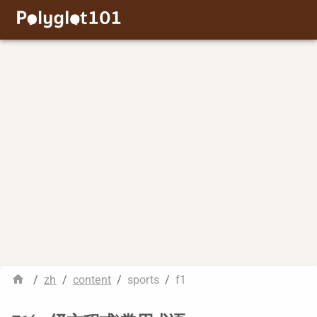
/
zh
/
content
/
sports
/
f1