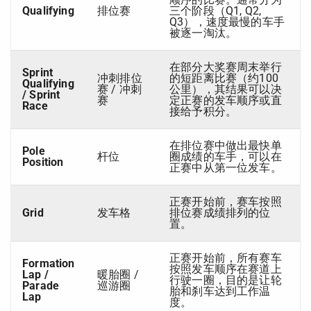
Qualifying
排位赛
三个阶段（Q1, Q2,
Q3），速度最慢的车手
被逐一淘汰。
在部分大奖赛周末举行
Sprint
冲刺排位
的短距离比赛（约100
Qualifying
赛 / 冲刺
公里），其结果可以决
/ Sprint
赛
定正赛的发车顺序或直
Race
接给予积分。
在排位赛中做出最快单
Pole
杆位
圈成绩的车手，可以在
Position
正赛中从第一位发车。
正赛开始前，赛车按照
Grid
发车格
排位赛成绩排列的位
置。
正赛开始前，所有赛车
Formation
按照发车顺序在赛道上
Lap /
暖胎圈 /
行驶一圈，目的是让轮
Parade
巡游圈
胎和刹车达到工作温
Lap
度。