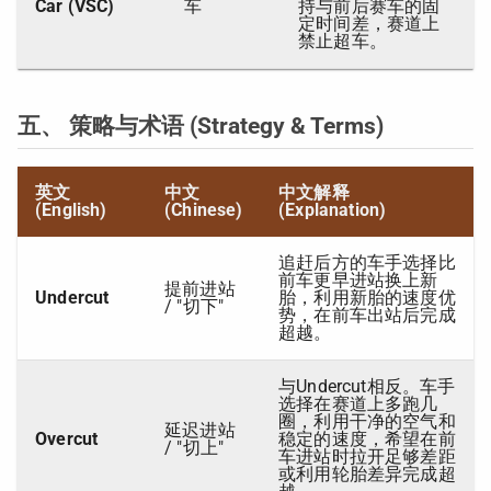
Car (VSC)
车
持与前后赛车的固
定时间差，赛道上
禁止超车。
五、 策略与术语 (Strategy & Terms)
英文
中文
中文解释
(English)
(Chinese)
(Explanation)
追赶后方的车手选择比
前车更早进站换上新
提前进站
Undercut
胎，利用新胎的速度优
/ "切下"
势，在前车出站后完成
超越。
与Undercut相反。车手
选择在赛道上多跑几
圈，利用干净的空气和
延迟进站
Overcut
稳定的速度，希望在前
/ "切上"
车进站时拉开足够差距
或利用轮胎差异完成超