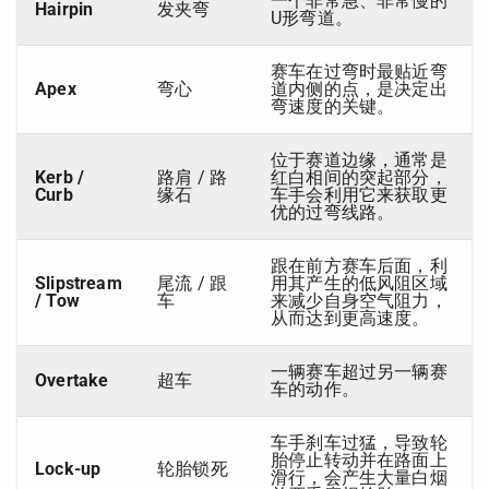
一个非常急、非常慢的
Hairpin
发夹弯
U形弯道。
赛车在过弯时最贴近弯
Apex
弯心
道内侧的点，是决定出
弯速度的关键。
位于赛道边缘，通常是
Kerb /
路肩 / 路
红白相间的突起部分，
Curb
缘石
车手会利用它来获取更
优的过弯线路。
跟在前方赛车后面，利
Slipstream
尾流 / 跟
用其产生的低风阻区域
/ Tow
车
来减少自身空气阻力，
从而达到更高速度。
一辆赛车超过另一辆赛
Overtake
超车
车的动作。
车手刹车过猛，导致轮
胎停止转动并在路面上
Lock-up
轮胎锁死
滑行，会产生大量白烟