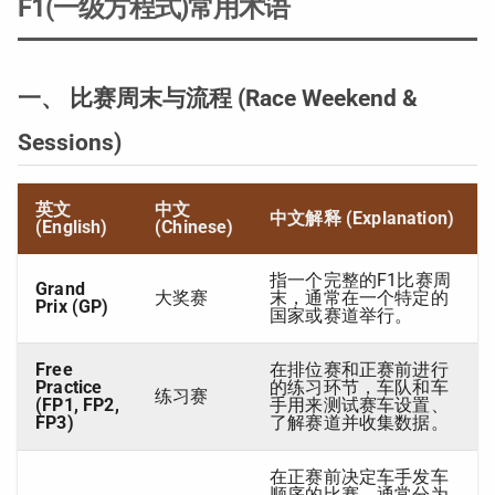
F1(一级方程式)常用术语
一、 比赛周末与流程 (Race Weekend &
Sessions)
英文
中文
中文解释 (Explanation)
(English)
(Chinese)
指一个完整的F1比赛周
Grand
大奖赛
末，通常在一个特定的
Prix (GP)
国家或赛道举行。
Free
在排位赛和正赛前进行
Practice
的练习环节，车队和车
练习赛
(FP1, FP2,
手用来测试赛车设置、
FP3)
了解赛道并收集数据。
在正赛前决定车手发车
顺序的比赛。通常分为