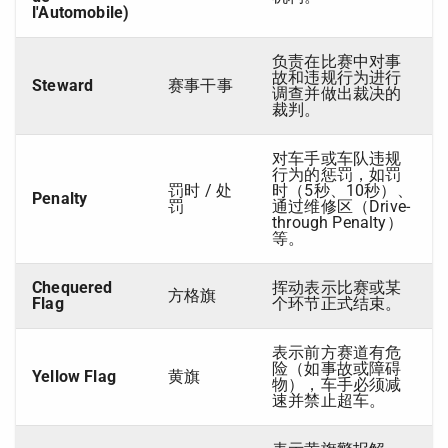
l'Automobile)
负责在比赛中对事
故和违规行为进行
Steward
赛事干事
调查并做出裁决的
裁判。
对车手或车队违规
行为的惩罚，如罚
罚时 / 处
时（5秒、10秒）、
Penalty
罚
通过维修区（Drive-
through Penalty）
等。
Chequered
挥动表示比赛或某
方格旗
Flag
个环节正式结束。
表示前方赛道有危
险（如事故或障碍
Yellow Flag
黄旗
物），车手必须减
速并禁止超车。