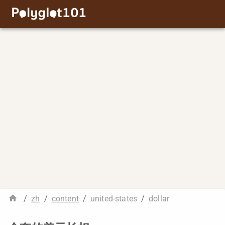
/
zh
/
content
/
united-states
/
dollar