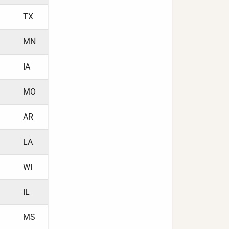
TX
MN
IA
MO
AR
LA
WI
IL
MS