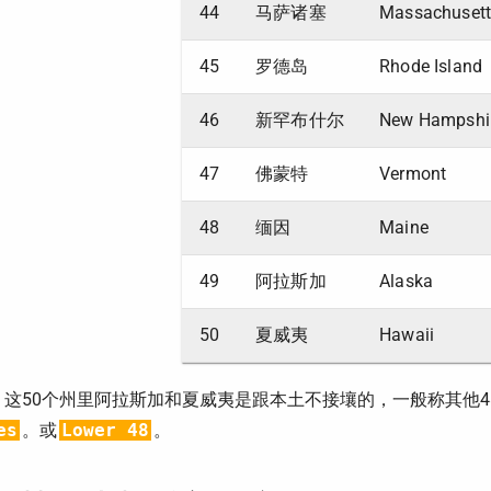
44
马萨诸塞
Massachusett
45
罗德岛
Rhode Island
46
新罕布什尔
New Hampshi
47
佛蒙特
Vermont
48
缅因
Maine
49
阿拉斯加
Alaska
50
夏威夷
Hawaii
：这50个州里阿拉斯加和夏威夷是跟本土不接壤的，一般称其他4
es
。或
Lower 48
。