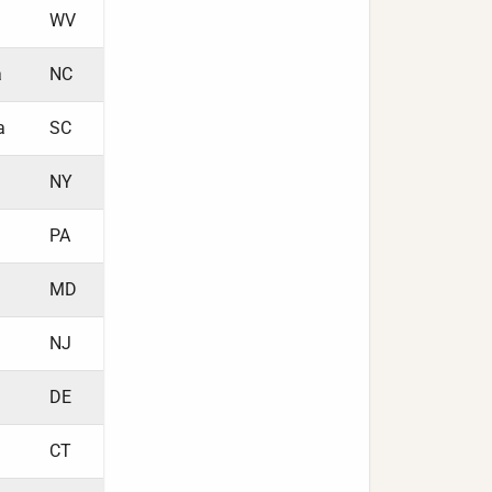
WV
a
NC
a
SC
NY
PA
MD
NJ
DE
CT