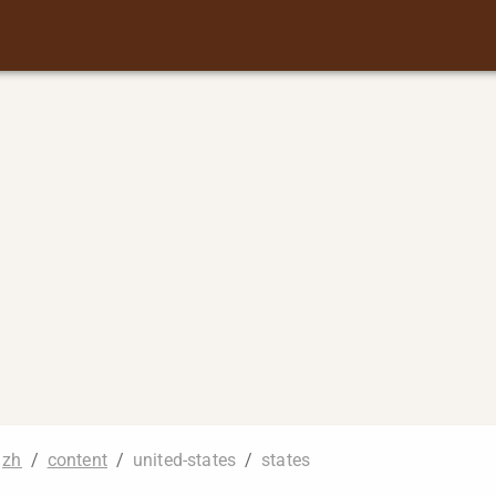
zh
/
content
/
united-states
/
states