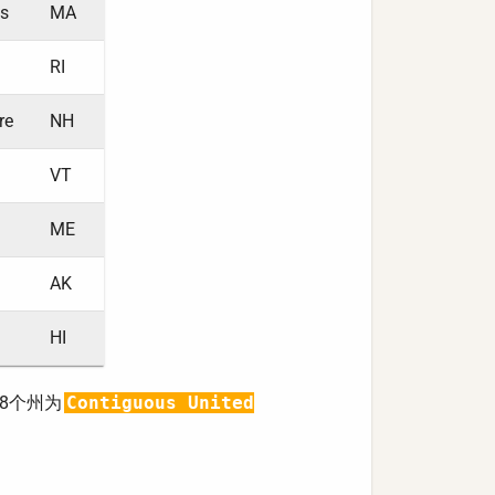
s
MA
RI
re
NH
VT
ME
AK
HI
8个州为
Contiguous United