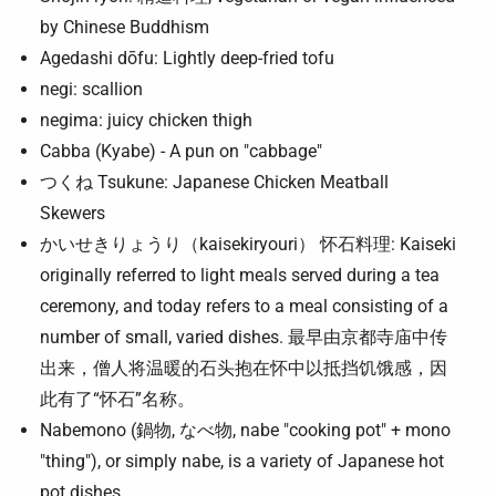
by Chinese Buddhism
Agedashi dōfu: Lightly deep-fried tofu
negi: scallion
negima: juicy chicken thigh
Cabba (Kyabe) - A pun on "cabbage"
つくね Tsukune: Japanese Chicken Meatball
Skewers
かいせきりょうり（kaisekiryouri） 怀石料理: Kaiseki
originally referred to light meals served during a tea
ceremony, and today refers to a meal consisting of a
number of small, varied dishes. 最早由京都寺庙中传
出来，僧人将温暖的石头抱在怀中以抵挡饥饿感，因
此有了“怀石”名称。
Nabemono (鍋物, なべ物, nabe "cooking pot" + mono
"thing"), or simply nabe, is a variety of Japanese hot
pot dishes