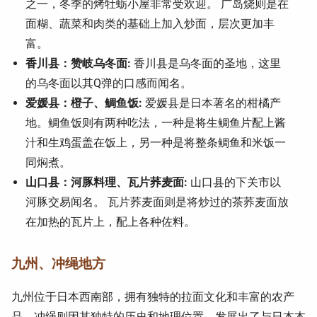
之一，冬季的烤牡蛎小屋非常受欢迎。 广岛烧则是在
面糊、蔬菜和肉类的基础上加入炒面，层次更加丰
富。
香川县：赞岐乌冬面:
香川县是乌冬面的圣地，这里
的乌冬面以其Q弹的口感而闻名。
爱媛县：橙子、鲷鱼饭:
爱媛县是日本著名的柑橘产
地。鲷鱼饭则有两种吃法，一种是将生鲷鱼片配上酱
汁和生鸡蛋盖在饭上，另一种是将整条鲷鱼和米饭一
同焖煮。
山口县：河豚料理、瓦片荞麦面:
山口县的下关市以
河豚交易闻名。 瓦片荞麦面则是将炒过的茶荞麦面放
在加热的瓦片上，配上各种佐料。
九州、冲绳地方
九州位于日本西南部，拥有独特的拉面文化和丰富的农产
品。冲绳则因其独特的历史和地理位置，发展出了与日本本