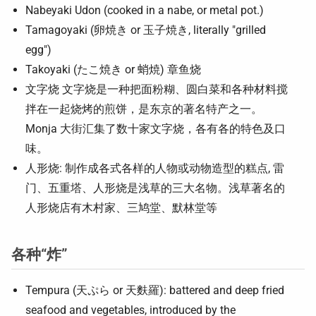
Nabeyaki Udon (cooked in a nabe, or metal pot.)
Tamagoyaki (卵焼き or 玉子焼き, literally "grilled
egg")
Takoyaki (たこ焼き or 蛸焼) 章鱼烧
文字烧 文字烧是一种把面粉糊、圆白菜和各种材料搅
拌在一起烧烤的煎饼，是东京的著名特产之一。
Monja 大街汇集了数十家文字烧，各有各的特色及口
味。
人形烧: 制作成各式各样的人物或动物造型的糕点, 雷
门、五重塔、人形烧是浅草的三大名物。浅草著名的
人形烧店有木村家、三鸠堂、默林堂等
各种“炸”
Tempura (天ぷら or 天麩羅): battered and deep fried
seafood and vegetables, introduced by the