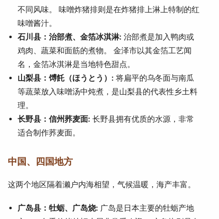
不同风味。 味噌炸猪排则是在炸猪排上淋上特制的红
味噌酱汁。
石川县：治部煮、金箔冰淇淋:
治部煮是加入鸭肉或
鸡肉、蔬菜和面筋的煮物。 金泽市以其金箔工艺闻
名，金箔冰淇淋是当地特色甜点。
山梨县：馎飥（ほうとう）:
将扁平的乌冬面与南瓜
等蔬菜放入味噌汤中炖煮，是山梨县的代表性乡土料
理。
长野县：信州荞麦面:
长野县拥有优质的水源，非常
适合制作荞麦面。
中国、四国地方
这两个地区隔着濑户内海相望，气候温暖，海产丰富。
广岛县：牡蛎、广岛烧:
广岛是日本主要的牡蛎产地