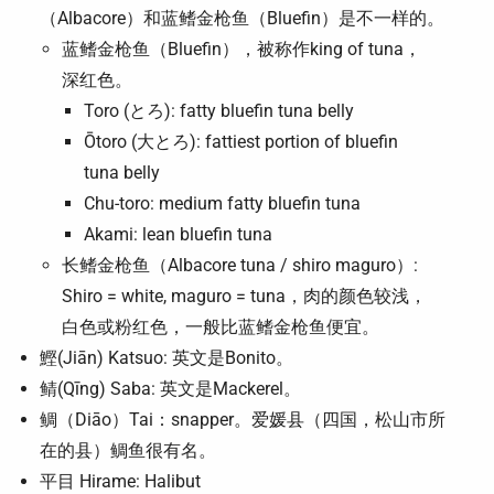
（Albacore）和蓝鳍金枪鱼（Bluefin）是不一样的。
蓝鳍金枪鱼（Bluefin），被称作king of tuna，
深红色。
Toro (とろ): fatty bluefin tuna belly
Ōtoro (大とろ): fattiest portion of bluefin
tuna belly
Chu-toro: medium fatty bluefin tuna
Akami: lean bluefin tuna
长鳍金枪鱼（Albacore tuna / shiro maguro）:
Shiro = white, maguro = tuna，肉的颜色较浅，
白色或粉红色，一般比蓝鳍金枪鱼便宜。
鰹(Jiān) Katsuo: 英文是Bonito。
鲭(Qīng) Saba: 英文是Mackerel。
鲷（Diāo）Tai：snapper。爱媛县（四国，松山市所
在的县）鲷鱼很有名。
平目 Hirame: Halibut