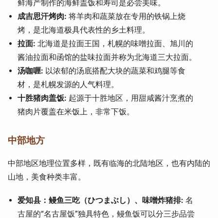
鲜海产制作的海鲜盖饭和寿司是必尝美味。
成吉思汗烤肉:
将羊肉和蔬菜放在专用的铁锅上烧
烤，是北海道极具代表性的乡土料理。
拉面:
北海道是拉面王国，札幌的味噌拉面、旭川的
酱油拉面和函馆的盐味拉面并称为北海道三大拉面。
汤咖喱:
以浓郁的汤底搭配大块的蔬菜和鸡腿等食
材，是札幌发源的人气料理。
十胜猪肉盖饭:
起源于十胜地区，用甜咸酱汁烹煮的
猪肉片覆盖在米饭上，非常下饭。
中部地方
中部地区地理位置多样，既有临海的北陆地区，也有内陆的
山地，美食种类丰富。
爱知县：鳗鱼三吃（ひつまぶし）、味噌炸猪排:
名
古屋的“名古屋饭”独具特色，鳗鱼饭可以分三步品尝