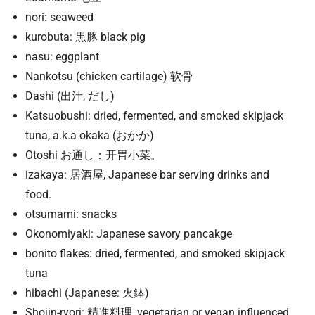
nori: seaweed
kurobuta: 黒豚 black pig
nasu: eggplant
Nankotsu (chicken cartilage) 软骨
Dashi (出汁, だし)
Katsuobushi: dried, fermented, and smoked skipjack
tuna, a.k.a okaka (おかか)
Otoshi お通し：开胃小菜。
izakaya: 居酒屋, Japanese bar serving drinks and
food.
otsumami: snacks
Okonomiyaki: Japanese savory pancakge
bonito flakes: dried, fermented, and smoked skipjack
tuna
hibachi (Japanese: 火鉢)
Shojin-ryori: 精進料理, vegetarian or vegan influenced