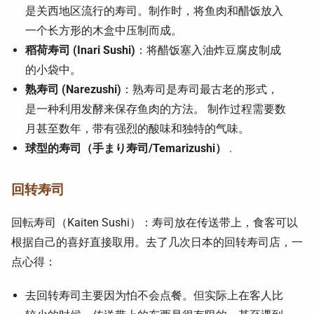
是关西地区流行的寿司。制作时，将鱼肉和醋饭放入
一个长方形的木盒中压制而成。
稻荷寿司 (Inari Sushi)
：将醋饭塞入油炸豆腐皮制成
的小袋中。
熟寿司 (Narezushi)
：熟寿司是寿司最古老的形式，
是一种利用发酵来保存鱼肉的方法。 制作过程需要数
月甚至数年，带有强烈的酸味和独特的气味。
球型的寿司（手まり寿司/Temarizushi）
.
回转寿司
回転寿司（Kaiten Sushi）：寿司放在传送带上，食客可以
根据自己的喜好直接取用。去了几次日本的回转寿司店，一
点心得：
去回转寿司主要因为怕不会点餐。但实际上在客人比