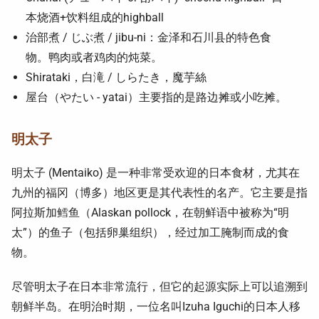
本烧酒+饮料组成的highball
治部煮 / じぶ煮 / jibu-ni：金泽和石川县的特色食
物。鸭肉或者鸡肉的炖菜。
Shirataki，白滝 / しらたき，魔芋絲
屋台（やたい - yatai）主要指的是路边摊或小吃摊。
明太子
明太子 (Mentaiko) 是一种非常受欢迎的日本食材，尤其在
九州的福冈（博多）地区更是其代表性的名产。它主要是指
阿拉斯加鳕鱼（Alaskan pollock，在朝鲜语中被称为“明
太”）的鱼子（包括卵巢组织），经过加工腌制而成的食
物。
尽管明太子在日本非常流行，但它的起源实际上可以追溯到
朝鲜半岛。在明治时期，一位名叫Izuha Iguchi的日本人移