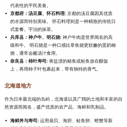
代表性的平民美食。
京都府：汤豆腐、怀石料理:
京都的汤豆腐因其优质
的水源而特别美味。 怀石料理则是一种精致的传统日
式套餐。宇治的抹茶。
兵库县：神户牛、明石烧:
神户牛肉是世界闻名的高
级和牛。 明石烧是一种口感比章鱼烧更软嫩的蛋奶糊
烧，通常会蘸汤汁食用。
奈良县：柿叶寿司:
将盐渍的鲭鱼或鲑鱼放在醋饭
上，再用柿子叶包裹起来，带有独特的香气。
北海道地方
作为日本最北端的岛屿，北海道以其广阔的土地和丰富的自
然资源而闻名，盛产优质的农产品、海鲜和乳制品。
海鲜丼与寿司:
运用扇贝、海胆、鲑鱼卵、螃蟹等新