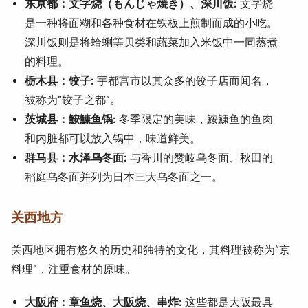
东京都：文字烧（もんじゃ焼き）、深川饭:
文字烧
是一种将面糊和各种食材在铁板上煎制而成的小吃。
深川饭则是将蛤蜊等贝类和蔬菜加入米饭中一同蒸煮
的料理。
栃木县：饺子:
宇都宫市以其众多的饺子店而闻名，
被称为“饺子之都”。
茨城县：鮟鱇鱼锅:
冬季限定的美味，鮟鱇鱼的鱼肉
和内脏都可以放入锅中，味道鲜美。
群马县：水泽乌冬面:
与香川的赞岐乌冬面、秋田的
稻庭乌冬面并列为日本三大乌冬面之一。
关西地方
关西地区拥有悠久的历史和独特的文化，其料理被称为“京
料理”，注重食材的原味。
大阪府：章鱼烧、大阪烧、串炸:
这些都是大阪最具