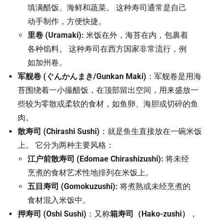
填满醋饭、海鲜和蔬菜。 这种寿司通常是自己
动手制作，方便快捷。
里卷 (Uramaki):
米饭在外，海苔在内，包裹着
各种馅料。 这种寿司在西方国家非常流行，例
如加州卷。
军舰卷 (ぐんかんまき/Gunkan Maki)
：军舰卷是用海
苔围绕着一小撮醋饭，在顶部留出空间，用来盛放一
些较为零散或柔软的食材，如鱼卵、海胆或切碎的鱼
肉。
散寿司 (Chirashi Sushi)
：就是鱼生直接放在一碗米饭
上。 它分为两种主要风格：
江户前散寿司 (Edomae Chirashizushi):
将未经
烹煮的食材艺术性地排列在米饭上。
五目寿司 (Gomokuzushi):
将煮熟或未经烹煮的
食材混入米饭中。
押寿司 (Oshi Sushi)
：又称
箱寿司（Hako-zushi）
，