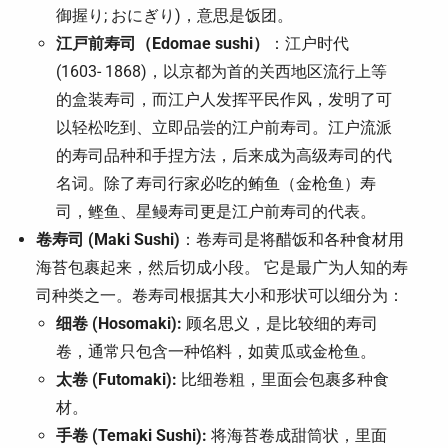
御握り; おにぎり)，意思是饭团。
江戸前寿司（Edomae sushi）
：江户时代
(1603- 1868)，以京都为首的关西地区流行上等
的盒装寿司，而江户人发挥平民作风，发明了可
以轻松吃到、立即品尝的江户前寿司。江户流派
的寿司品种和手捏方法，后来成为高级寿司的代
名词。除了寿司行家必吃的鲔鱼（金枪鱼）寿
司，鲣鱼、星鳗寿司更是江户前寿司的代表。
卷寿司 (Maki Sushi)
：卷寿司是将醋饭和各种食材用
海苔包裹起来，然后切成小段。 它是最广为人知的寿
司种类之一。卷寿司根据其大小和形状可以细分为：
细卷 (Hosomaki):
顾名思义，是比较细的寿司
卷，通常只包含一种馅料，如黄瓜或金枪鱼。
太卷 (Futomaki):
比细卷粗，里面会包裹多种食
材。
手卷 (Temaki Sushi):
将海苔卷成甜筒状，里面