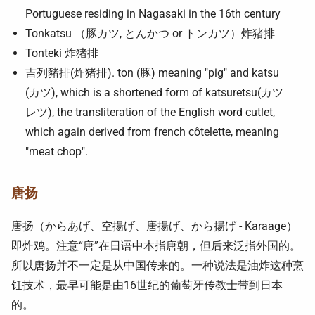
Portuguese residing in Nagasaki in the 16th century
Tonkatsu （豚カツ, とんかつ or トンカツ）炸猪排
Tonteki 炸猪排
吉列豬排(炸猪排). ton (豚) meaning "pig" and katsu
(カツ), which is a shortened form of katsuretsu(カツ
レツ), the transliteration of the English word cutlet,
which again derived from french côtelette, meaning
"meat chop".
唐扬
唐扬（からあげ、空揚げ、唐揚げ、から揚げ - Karaage）
即炸鸡。注意“唐”在日语中本指唐朝，但后来泛指外国的。
所以唐扬并不一定是从中国传来的。一种说法是油炸这种烹
饪技术，最早可能是由16世纪的葡萄牙传教士带到日本
的。