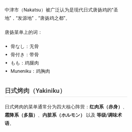
中津市（Nakatsu）被广泛认为是现代日式唐扬鸡的“圣
地”，“发源地”，“唐扬鸡之都”。
唐扬菜单上的词：
骨なし：无骨
骨付き：带骨
もも：鸡腿肉
Muneniku：鸡胸肉
日式烤肉（Yakiniku）
日式烤肉的菜单通常分为四大核心阵营：
红肉系（赤身）
、
霜降系（多脂）
、
内脏系（ホルモン）
以及
等级/调味术
语
。