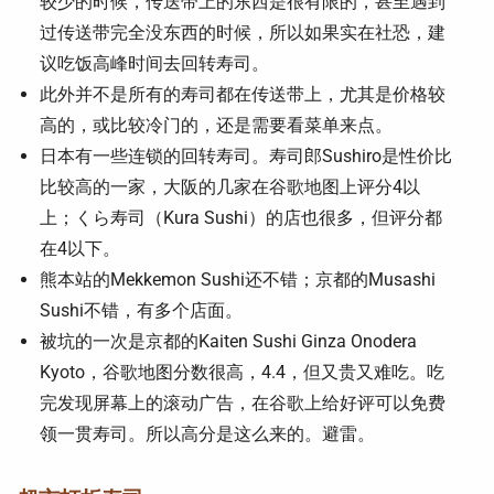
较少的时候，传送带上的东西是很有限的，甚至遇到
过传送带完全没东西的时候，所以如果实在社恐，建
议吃饭高峰时间去回转寿司。
此外并不是所有的寿司都在传送带上，尤其是价格较
高的，或比较冷门的，还是需要看菜单来点。
日本有一些连锁的回转寿司。寿司郎Sushiro是性价比
比较高的一家，大阪的几家在谷歌地图上评分4以
上；くら寿司（Kura Sushi）的店也很多，但评分都
在4以下。
熊本站的Mekkemon Sushi还不错；京都的Musashi
Sushi不错，有多个店面。
被坑的一次是京都的Kaiten Sushi Ginza Onodera
Kyoto，谷歌地图分数很高，4.4，但又贵又难吃。吃
完发现屏幕上的滚动广告，在谷歌上给好评可以免费
领一贯寿司。所以高分是这么来的。避雷。