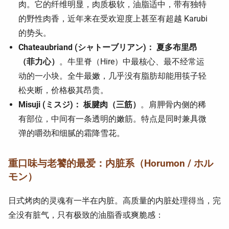
肉。它的纤维明显，肉质极软，油脂适中，带有独特
的野性肉香，近年来在受欢迎度上甚至有超越 Karubi
的势头。
Chateaubriand (シャトーブリアン)：
夏多布里昂
（菲力心）
。牛里脊（Hire）中最核心、最不经常运
动的一小块。全牛最嫩，几乎没有脂肪却能用筷子轻
松夹断，价格极其昂贵。
Misuji (ミスジ)：
板腱肉（三筋）
。肩胛骨内侧的稀
有部位，中间有一条透明的嫩筋。特点是同时兼具微
弹的嚼劲和细腻的霜降雪花。
重口味与老饕的最爱：内脏系（Horumon / ホル
モン）
日式烤肉的灵魂有一半在内脏。高质量的内脏处理得当，完
全没有脏气，只有极致的油脂香或爽脆感：