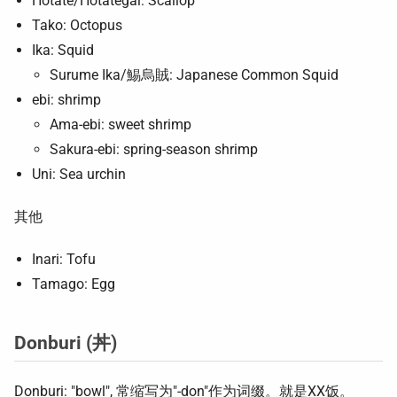
Hotate/Hotategai: Scallop
Tako: Octopus
Ika: Squid
Surume Ika/鯣烏賊: Japanese Common Squid
ebi: shrimp
Ama-ebi: sweet shrimp
Sakura-ebi: spring-season shrimp
Uni: Sea urchin
其他
Inari: Tofu
Tamago: Egg
Donburi (丼)
Donburi: "bowl", 常缩写为"-don"作为词缀。就是XX饭。