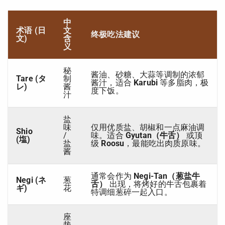
中
术语 (日
文
终极吃法建议
文)
含
义
秘
酱油、砂糖、大蒜等调制的浓郁
Tare (タ
制
酱汁，适合
Karubi
等多脂肉，极
レ)
酱
度下饭。
汁
盐
味
仅用优质盐、胡椒和一点麻油调
Shio
/
味。适合
Gyutan（牛舌）
或顶
(塩)
盐
级
Roosu
，最能吃出肉质原味。
酱
通常会作为
Negi-Tan（葱盐牛
Negi (ネ
葱
舌）
出现，将烤好的牛舌包裹着
ギ)
花
特调细葱碎一起入口。
座
垫