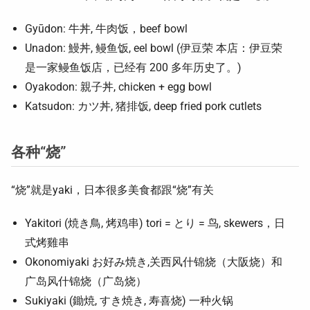
Gyūdon: 牛丼, 牛肉饭，beef bowl
Unadon: 鰻丼, 鳗鱼饭, eel bowl (伊豆荣 本店：伊豆荣
是一家鳗鱼饭店，已经有 200 多年历史了。)
Oyakodon: 親子丼, chicken + egg bowl
Katsudon: カツ丼, 猪排饭, deep fried pork cutlets
各种“烧”
“烧”就是yaki，日本很多美食都跟“烧”有关
Yakitori (焼き鳥, 烤鸡串) tori = とり = 鸟, skewers，日
式烤雞串
Okonomiyaki お好み焼き,关西风什锦烧（大阪烧）和
广岛风什锦烧（广岛烧）
Sukiyaki (鋤焼, すき焼き, 寿喜烧) 一种火锅