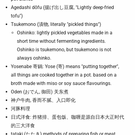
Agedashi dōfu (揚げ出し豆腐, "Lightly deep-fried
tofu")
Tsukemono (漬物, literally "pickled things")
Oshinko: lightly pickled vegetables made in a
short time without fermenting ingredients.
Oshinko is tsukemono, but tsukemono is not
always oshinko.
Yosenabe 寄鍋: Yose (寄) means "putting together",
all things are cooked together in a pot. based on a
broth made with miso or soy sauce flavourings.
Oden (おでん, 御田) 关东煮
神户牛肉, 香而不腻、入口即化
河豚料理
日式洋食: 炸猪排、蛋包饭、咖喱是源自日本大正时代
的三大洋食
tataki (たたき) methods of preparing fish or meat,