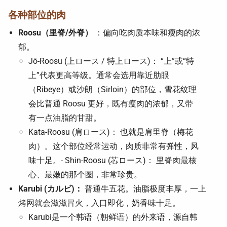
各种部位的肉
Roosu（里脊/外脊）
：偏向吃肉质本味和瘦肉的浓
郁。
Jō-Roosu (上ロース / 特上ロース)： “上”或“特
上”代表更高等级。通常会选用靠近肋眼
（Ribeye）或沙朗（Sirloin）的部位，雪花纹理
会比普通 Roosu 更好，既有瘦肉的浓郁，又带
有一点油脂的甘甜。
​Kata-Roosu (肩ロース)： 也就是肩里脊（梅花
肉）。这个部位经常运动，肉质非常有弹性，风
味十足。 ​- Shin-Roosu (芯ロース)： 里脊肉最核
心、最嫩的那个圈，非常珍贵。
Karubi (カルビ)：
普通牛五花。油脂极度丰厚，一上
烤网就会滋滋冒火，入口即化，奶香味十足。
Karubi是一个韩语（朝鲜语）的外来语，源自韩