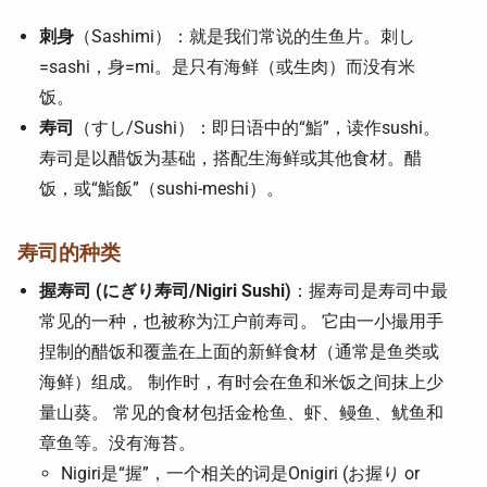
刺身
（Sashimi）：就是我们常说的生鱼片。刺し
=sashi，身=mi。是只有海鲜（或生肉）而没有米
饭。
寿司
（すし/Sushi）：即日语中的“鮨”，读作sushi。
寿司是以醋饭为基础，搭配生海鲜或其他食材。醋
饭，或“鮨飯”（sushi-meshi）。
寿司的种类
握寿司 (にぎり寿司/Nigiri Sushi)
：握寿司是寿司中最
常见的一种，也被称为江户前寿司。 它由一小撮用手
捏制的醋饭和覆盖在上面的新鲜食材（通常是鱼类或
海鲜）组成。 制作时，有时会在鱼和米饭之间抹上少
量山葵。 常见的食材包括金枪鱼、虾、鳗鱼、鱿鱼和
章鱼等。没有海苔。
Nigiri是“握”，一个相关的词是Onigiri (お握り or