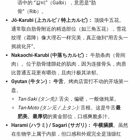
语中的 “갈비”（Galbi），意思是“肋
骨”（Rib）。
Jō-Karubi (上カルビ / 特上カルビ)：
顶级牛五花。
通常取自肋骨附近的精选部位（如三角五花），雪花
纹理（霜降）像大理石一样完美，真正做到“用舌头一
抿就化开”。
Nakaochi-Karubi (中落ちカルビ)：
牛肋条肉（骨间
肉）。位于肋骨缝隙处的肌肉，因为连接骨头，肉质
比普通五花更有嚼劲，且肉汁极其浓郁。
Gyutan (牛タン)：
牛舌
。烤肉店雷打不动的开场第一
盘。
Tan-Saki (タン先):
舌尖，偏硬，一般做炖菜。
Tan-Moto (タン元 / 上タン):
舌根。这是牛舌
最
肥美、最厚切
的黄金部位，口感爽脆多汁。
Harami (ハラミ) / Sagari (サガリ)：
牛横膈膜
。虽然
在生物学上属于内脏，但口感和外观完全是顶级红