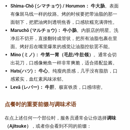
Shima-Chō (シマチョウ) / Horumon：
牛大肠
。表面
有像斑马线一样的纹路。烤的时候要把带油脂的那一
面朝下，把肥油烤到透明焦香，口感软糯充满弹性。
Maruchō (マルチョウ)：
牛小肠
。内脏店的明星。洗
净后不切开，直接翻转成管状，把所有油脂包裹在里
面。烤好后在嘴里爆浆的感觉让油脂控欲罢不能。
Mino (ミノ)：
牛第一胃（毛肚/牛肚领）
。通常会切
出花刀，口感像鲍鱼一样非常爽脆，适合搭配盐酱。
Hats(ハツ)：
牛心
。纯瘦肉质感，几乎没有脂肪，口
感紧实，血红素风味浓郁。
Levā (レバー)：
牛肝
。极富铁质，口感绵密。
点餐时的重要前缀与调味术语
在点上述任何一个部位时，服务员通常会让你选择
调味
（Ajitsuke）
，或者你会看到不同的前缀：