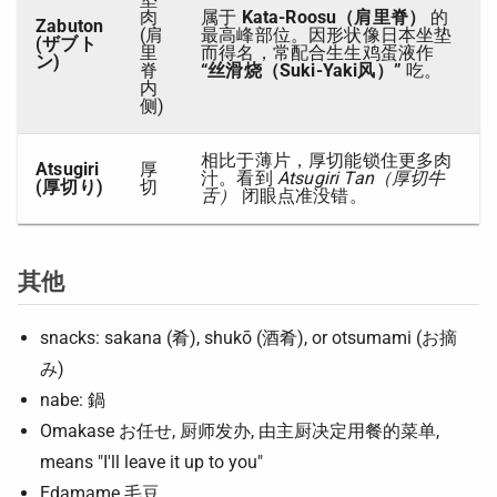
肉
属于
Kata-Roosu（肩里脊）
的
Zabuton
(肩
最高峰部位。因形状像日本坐垫
(ザブト
里
而得名，常配合生生鸡蛋液作
ン)
脊
“丝滑烧（Suki-Yaki风）”
吃。
内
侧)
相比于薄片，厚切能锁住更多肉
Atsugiri
厚
汁。看到
Atsugiri Tan（厚切牛
(厚切り)
切
舌）
闭眼点准没错。
其他
snacks: sakana (肴), shukō (酒肴), or otsumami (お摘
み)
nabe: 鍋
Omakase お任せ, 厨师发办, 由主厨决定用餐的菜单,
means "I'll leave it up to you"
Edamame 毛豆