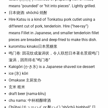
means "pounded" or "hit into pieces". Lightly grilled.
日本烧酒: shōchū 焼酎
Hire Katsu is a kind of Tonkatsu pork cutlet using a
different cut of pork, tenderloin. Hire (“hee-ray”)
means Fillet in Japanese, and smaller tenderloin fillet
pieces are breaded and deep-fried to make this dish.
kuromitsu kinako日本黑糖浆
鸣门卷: 因花纹成漩涡状，令人联想日本著名景观鸣门
漩涡，因而得名“鸣门卷”
Kakigōri (かき氷) is a Japanese shaved ice dessert
ice (氷) kōri
Omakase 主厨发办
玄米 糙米
draft beer (nama-bīru)
chu nama: 中杯精酿啤酒
Chūhai (チューハイ or 酎ハイ) "shōchū highball" 日