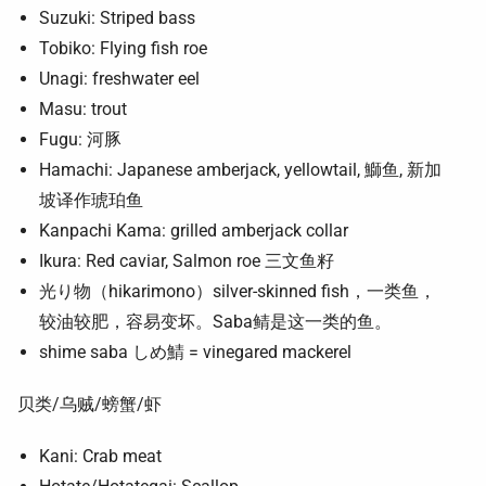
Suzuki: Striped bass
Tobiko: Flying fish roe
Unagi: freshwater eel
Masu: trout
Fugu: 河豚
Hamachi: Japanese amberjack, yellowtail, 鰤鱼, 新加
坡译作琥珀鱼
Kanpachi Kama: grilled amberjack collar
Ikura: Red caviar, Salmon roe 三文鱼籽
光り物（hikarimono）silver-skinned fish，一类鱼，
较油较肥，容易变坏。Saba鲭是这一类的鱼。
shime saba しめ鯖 = vinegared mackerel
贝类/乌贼/螃蟹/虾
Kani: Crab meat