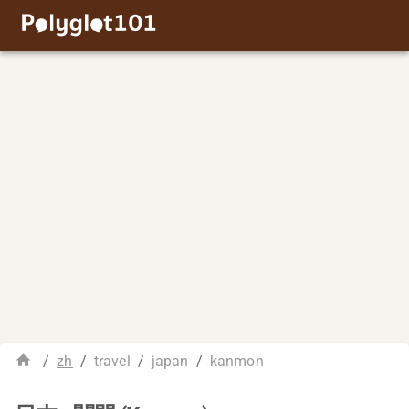
/
zh
/
travel
/
japan
/
kanmon