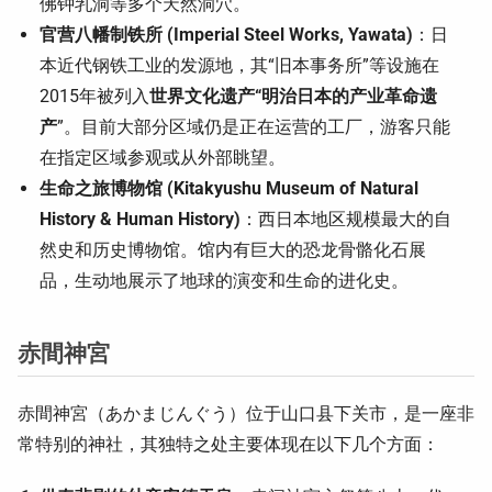
佛钟乳洞等多个天然洞穴。
官营八幡制铁所 (Imperial Steel Works, Yawata)
：日
本近代钢铁工业的发源地，其“旧本事务所”等设施在
2015年被列入
世界文化遗产“明治日本的产业革命遗
产
”。目前大部分区域仍是正在运营的工厂，游客只能
在指定区域参观或从外部眺望。
生命之旅博物馆 (Kitakyushu Museum of Natural
History & Human History)
：西日本地区规模最大的自
然史和历史博物馆。馆内有巨大的恐龙骨骼化石展
品，生动地展示了地球的演变和生命的进化史。
赤間神宮
赤間神宮（あかまじんぐう）位于山口县下关市，是一座非
常特别的神社，其独特之处主要体现在以下几个方面：