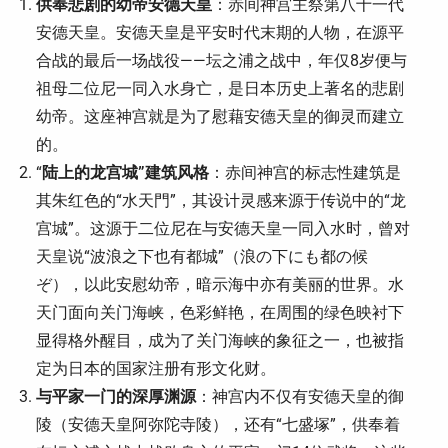
供奉悲剧的幼帝安德天皇
：赤间神宫主祭第八十一代
安德天皇。安德天皇是平安时代末期的人物，在源平
合战的最后一场战役——坛之浦之战中，年仅8岁便与
祖母二位尼一同入水身亡，是日本历史上著名的悲剧
幼帝。这座神宫就是为了慰藉安德天皇的御灵而建立
的。
“
陆上的龙宫城”建筑风格
：赤间神宫的标志性建筑是
其朱红色的“水天門”，其设计灵感来源于传说中的“龙
宫城”。这源于二位尼在与安德天皇一同入水时，曾对
天皇说“波浪之下也有都城”（浪の下にも都の候
ぞ），以此安慰幼帝，暗示海中亦有美丽的世界。水
天门面向关门海峡，色彩鲜艳，在周围的绿色映衬下
显得格外醒目，成为了关门海峡的象征之一，也被指
定为日本的国家注册有形文化财。
与平家一门的深厚渊源
：神宫内不仅有安德天皇的御
陵（安德天皇阿弥陀寺陵），还有“七盛塚”，供奉着