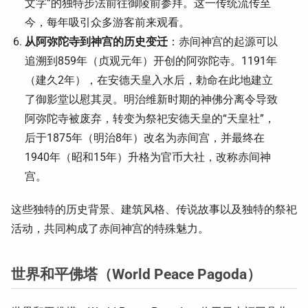
文字”的独特步法前往御陵前参拜。这一传统流传至
今，每年吸引众多游客前来观看。
从阿弥陀寺到神宫的历史变迁
：赤间神宫的起源可以
追溯到859年（贞观元年）开创的阿弥陀寺。1191年
（建久2年），在安德天皇入水后，勅命在此地建立
了御影堂以慰其灵。明治维新时期的神佛分离令导致
阿弥陀寺被废弃，转变为祭祀安德天皇的“天皇社”，
后于1875年（明治8年）改名为赤间宫，并最终在
1940年（昭和15年）升格为官币大社，改称赤间神
宫。
这些独特的历史背景、建筑风格、传说故事以及独特的祭祀
活动，共同构成了赤间神宫的特殊魅力。
世界和平佛塔（World Peace Pagoda）