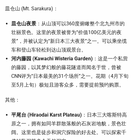
皿仓山 (Mt. Sarakura)：
皿仓山夜景
：从山顶可以360度俯瞰整个北九州市的
壮丽景色。这里的夜景被誉为“价值100亿美元的夜
景”，并被认定为“新日本三大夜景”之一。可以乘坐缆
车和登山车轻松到达山顶观景台。
河内藤园 (Kawachi Wisteria Garden)
：这是一个私营
的藤园，以其梦幻般的藤花隧道而闻名于世，曾被
CNN评为“日本最美的31个场所”之一。花期（4月下旬
至5月上旬）极短且游客众多，需要提前预约购票。
其他：
平尾台 (Hiraodai Karst Plateau)
：日本三大喀斯特高
原之一，拥有如同羊群散落般的石灰岩地貌，景色壮
阔。这里也是徒步和洞穴探险的好去处。可以探索千