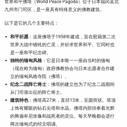
世界和平佛塔（World Peace Pagoda）位于日本福冈县北
九州市门司区，是一座具有特殊意义的佛教建筑。
以下是它的几个主要特点：
和平祈愿
：这座佛塔于1958年建成，旨在慰藉第二次
世界大战中牺牲的亡灵，并祈求世界和平。它同时也
是一座和平纪念碑。
独特的缅甸风格
：它是日本唯一一座由当时的缅甸
（现在称为缅甸）政府佛教协会与日本志愿者合作建
立的缅甸风格寺院（佛塔）。
纪念二战阵亡将士
：佛塔的建立也为了纪念二战期间
从门司港出征的阵亡将士。
建筑特色
：佛塔高27米，直径13米，呈圆筒状。塔顶
上饰有耀眼的钻石尖塔和水晶。佛塔内部供奉着光辉
的释迦牟尼坐像和战死者的灵位。每天早晚都会进行
两次缅甸式的经文唱诵。