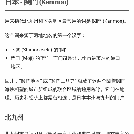
日本 - 関門 (Kanmon)
用来指代北九州和下关地区最常用的词是 関門 (Kanmon)。
这个词来源于两地地名的第一个汉字：
下関 (Shimonoseki) 的“関”
門司 (Moji) 的“門”，而门司是北九州市最著名的港口
地区。
因此，“関門地区” 或 “関門エリア” 就成了这两个隔着関門
海峡相望的城市所组成的联合区域的通用称呼。它们在地
理、历史和经济上都紧密相连，是日本本州与九州的门户。
北九州
北九州市是福冈县北部的一座工业和港口城市，拥有丰富的