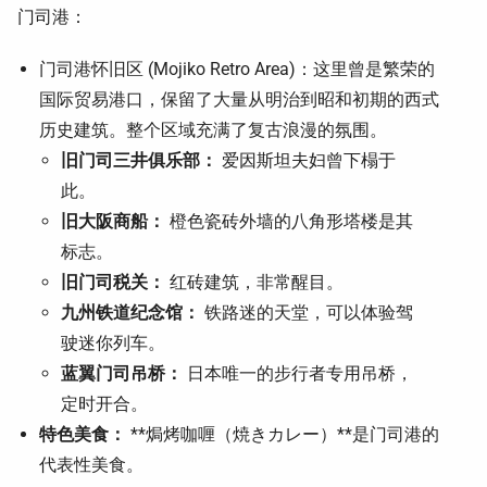
门司港：
门司港怀旧区 (Mojiko Retro Area)：这里曾是繁荣的
国际贸易港口，保留了大量从明治到昭和初期的西式
历史建筑。整个区域充满了复古浪漫的氛围。
旧门司三井俱乐部：
爱因斯坦夫妇曾下榻于
此。
旧大阪商船：
橙色瓷砖外墙的八角形塔楼是其
标志。
旧门司税关：
红砖建筑，非常醒目。
九州铁道纪念馆：
铁路迷的天堂，可以体验驾
驶迷你列车。
蓝翼门司吊桥：
日本唯一的步行者专用吊桥，
定时开合。
特色美食：
**焗烤咖喱（焼きカレー）**是门司港的
代表性美食。