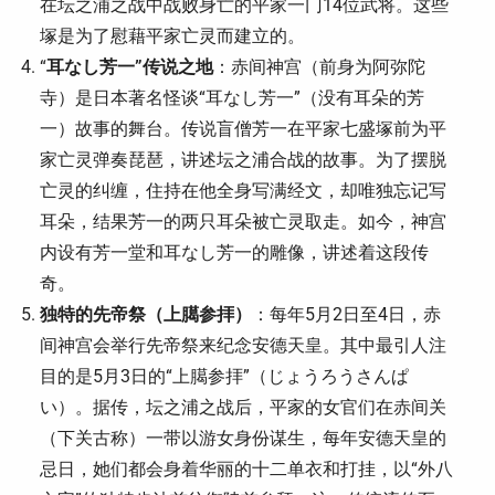
在坛之浦之战中战败身亡的平家一门14位武将。这些
塚是为了慰藉平家亡灵而建立的。
“
耳なし芳一”传说之地
：赤间神宫（前身为阿弥陀
寺）是日本著名怪谈“耳なし芳一”（没有耳朵的芳
一）故事的舞台。传说盲僧芳一在平家七盛塚前为平
家亡灵弹奏琵琶，讲述坛之浦合战的故事。为了摆脱
亡灵的纠缠，住持在他全身写满经文，却唯独忘记写
耳朵，结果芳一的两只耳朵被亡灵取走。如今，神宫
内设有芳一堂和耳なし芳一的雕像，讲述着这段传
奇。
独特的先帝祭（上臈参拝）
：每年5月2日至4日，赤
间神宫会举行先帝祭来纪念安德天皇。其中最引人注
目的是5月3日的“上臈参拝”（じょうろうさんぱ
い）。据传，坛之浦之战后，平家的女官们在赤间关
（下关古称）一带以游女身份谋生，每年安德天皇的
忌日，她们都会身着华丽的十二单衣和打挂，以“外八