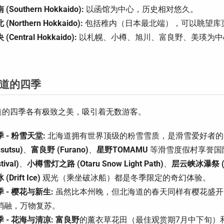
 (Southern Hokkaido):
以函馆为中心，历史相对悠久。
 (Northern Hokkaido):
包括稚内（日本最北端），可以眺望库
 (Central Hokkaido):
以札幌、小樽、旭川、富良野、美瑛为中
。
道的四季
道的四季各有极致之美，吸引着无数游客。
 - 粉雪天堂:
北海道拥有世界顶级的粉雪雪质，是滑雪爱好者的
sutsu)
、
富良野 (Furano)
、
星野TOMAMU
等滑雪度假村享誉国
tival)
、
小樽雪灯之路 (Otaru Snow Light Path)
、
层云峡冰瀑祭 (Soun
(Drift Ice)
观光（乘坐破冰船）都是冬季限定的奇幻体验。
 - 樱花与新生:
虽然比本州晚，但北海道的春天同样有樱花盛开
消融，万物复苏。
 - 花海与清凉:
富良野
的薰衣草花田（最佳观赏期7月中下旬）