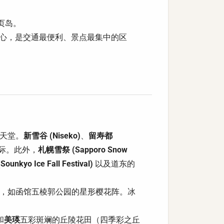
页岛。
心，是交通最便利、景点最集中的区
天堂。
新雪谷 (Niseko)
、
留寿都
际。此外，
札幌雪祭 (Sapporo Snow
kyo Ice Fall Festival)
以及道东的
，如函馆五棱郭公园的星形樱花阵。冰
和
美瑛
五彩斑斓的丘陵花田（四季彩之丘