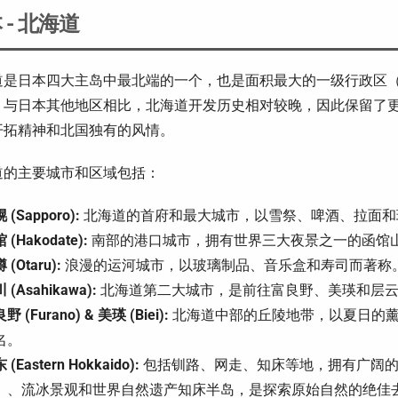
 - 北海道
道是日本四大主岛中最北端的一个，也是面积最大的一级行政区
。与日本其他地区相比，北海道开发历史相对较晚，因此保留了
开拓精神和北国独有的风情。
道的主要城市和区域包括：
 (Sapporo):
北海道的首府和最大城市，以雪祭、啤酒、拉面和
 (Hakodate):
南部的港口城市，拥有世界三大夜景之一的函馆
 (Otaru):
浪漫的运河城市，以玻璃制品、音乐盒和寿司而著称
 (Asahikawa):
北海道第二大城市，是前往富良野、美瑛和层云
野 (Furano) & 美瑛 (Biei):
北海道中部的丘陵地带，以夏日的薰
名。
 (Eastern Hokkaido):
包括钏路、网走、知床等地，拥有广阔的
）、流冰景观和世界自然遗产知床半岛，是探索原始自然的绝佳