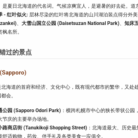
）是夏日北海道的代名词。气候凉爽宜人，是避暑的好去处。道
 - 红叶似火:
层林尽染的红叶将北海道的山川湖泊装点得分外美
zankei)
、
大雪山国立公园 (Daisetsuzan National Park)
、
知床五湖 
赏枫名所。
错过的景点
Sapporo)
是北海道的首府和经济、文化中心，既有现代都市的繁华，又处
国都会。
公园 (Sapporo Odori Park)
：横跨札幌市中心的狭长带状公园
大节庆的主要举办场地。
路商店街 (Tanukikoji Shopping Street)
：北海道最大、历史最
能舒适购物，药妆、伴手礼及各类美食一应俱全。