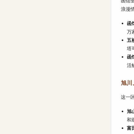
函馆
浪漫
函馆
万
五棱
塔
函馆
活
旭川、
这一
旭山
和
富田