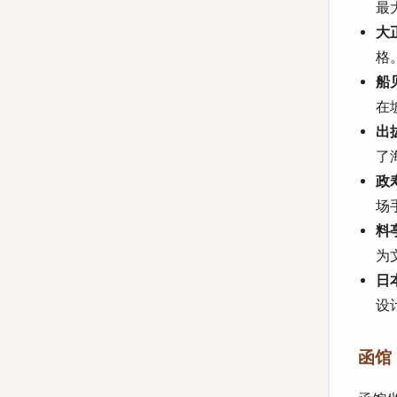
最
大正
格
船见
在
出拔
了
政寿
场
料亭
为
日本
设
函馆 (