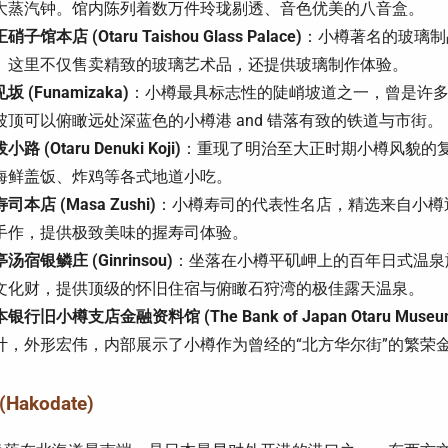
大蒸汽钟。馆内陈列着数万件玲珑剔透、音色优美的八音盒。
硝子馆本店 (Otaru Taishou Glass Palace)
：小樽著名的玻璃制
。这里不仅售卖精致的玻璃艺术品，还提供玻璃制作体验。
坂 (Funamizaka)
：小樽最具标志性的陡峭坡道之一，曾是许
坡顶可以俯瞰远处深蓝色的小樽港 and 错落有致的铁道与市街。
小路 (Otaru Denuki Koji)
：重现了明治至大正时期小樽风貌的
海鲜盖饭、炸鸡等各式地道小吃。
司本店 (Masa Zushi)
：小樽寿司的代表性名店，精选来自小樽
手作，提供极致美味的握寿司体验。
汤宿银鳞庄 (Ginrinsou)
：坐落在小樽平矶岬上的百年日式温泉
文化财，提供顶级的怀旧住宿与俯瞰石狩湾的极佳露天温泉。
银行旧小樽支店金融资料馆 (The Bank of Japan Otaru Museu
计，外形宏伟，内部展示了小樽作为曾经的“北方华尔街”的繁荣
Hakodate)