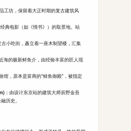
品工坊，保留着大正时期的复古建筑风
多经典电影（如《情书》）的取景地。站
复古小吃街，矗立着一座木制望楼，汇集
近海的极新鲜鱼介，由经验丰富的匠人现
旅馆，原本是富商的“鲱鱼御殿”，被指定
m)
：由设计东京站的建筑大师辰野金吾
金融历史。