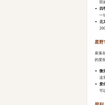
田
四季
一
北龙
2
星野T
座落
的度
微笑
这
爱丝
可
登别 (