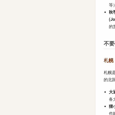
等
秋季
(Jo
的
不要
札幌 (
札幌
的北
大通
各
狸小
也