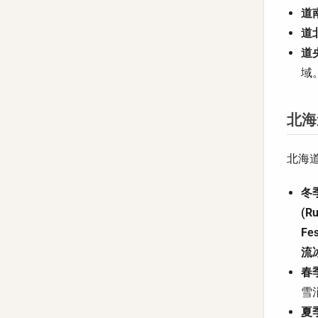
道南
道北
道央
域
北海
北海
冬季
(Ru
Fes
流冰 
春季
雪
夏季