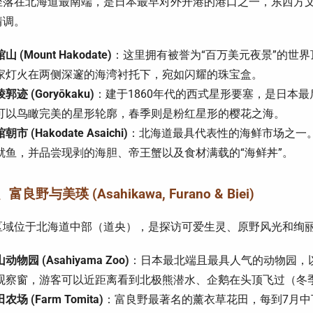
坐落在北海道最南端，是日本最早对外开港的港口之一，东西方
情调。
山 (Mount Hakodate)
：这里拥有被誉为“百万美元夜景”的世
家灯火在两侧深邃的海湾衬托下，宛如闪耀的珠宝盒。
郭迹 (Goryōkaku)
：建于1860年代的西式星形要塞，是日本最
可以鸟瞰完美的星形轮廓，春季则是粉红星形的樱花之海。
朝市 (Hakodate Asaichi)
：北海道最具代表性的海鲜市场之一
鱿鱼，并品尝现剥的海胆、帝王蟹以及食材满载的“海鲜丼”。
富良野与美瑛 (Asahikawa, Furano & Biei)
区域位于北海道中部（道央），是探访可爱生灵、原野风光和绚
动物园 (Asahiyama Zoo)
：日本最北端且最具人气的动物园，以
观察窗，游客可以近距离看到北极熊潜水、企鹅在头顶飞过（冬
农场 (Farm Tomita)
：富良野最著名的薰衣草花田，每到7月