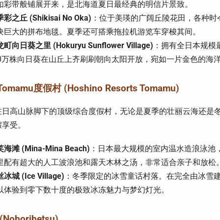
如彩带般铺展开来，是北海道夏日最经典的明信片景致。
彩之丘 (Shikisai No Oka)
：位于美瑛的广阔丘陵花田，各种时
块巨大的拼布地毯。夏季还可搭乘拖拉机游览车穿梭其间。
町向日葵之里 (Hokuryu Sunflower Village)
：拥有全日本规模
00万株向日葵在山丘上齐刷刷朝向太阳开放，宛如一片金色的海
omamu度假村 (Hoshino Resorts Tomamu)
在日高山脉脚下的顶级综合度假村，无论是夏季的壮丽云海还是
假享受。
海滩 (Mina-Mina Beach)
：日本最大规模的室内温水造浪泳池，
里配有超大的人工波浪池和露天木林之汤，非常适合亲子和放松
冰城 (Ice Village)
：冬季限定的冰雪童话村落。在完全由冰雪
以体验到零下数十度的极致冰冻魅力与梦幻灯光。
Noboribetsu)