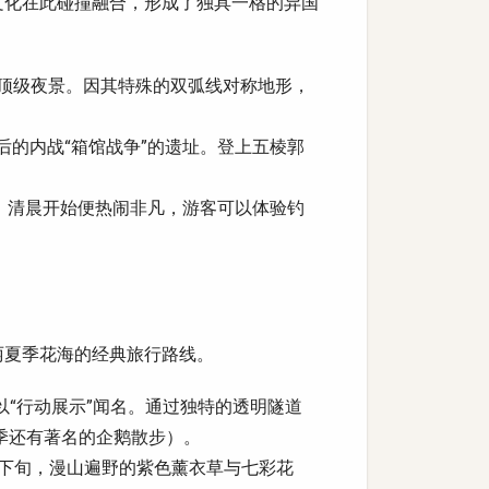
文化在此碰撞融合，形成了独具一格的异国
界顶级夜景。因其特殊的双弧线对称地形，
后的内战“箱馆战争”的遗址。登上五棱郭
。清晨开始便热闹非凡，游客可以体验钓
丽夏季花海的经典旅行路线。
“行动展示”闻名。通过独特的透明隧道
季还有著名的企鹅散步）。
中下旬，漫山遍野的紫色薰衣草与七彩花