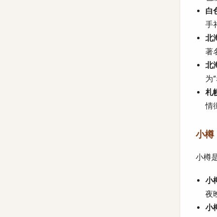
白色
手
北海
著
北海
为
札幌
情
小樽 (
小樽
小樽
夜
小樽