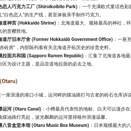
恋人巧克力工厂 (Shiroikoibito Park)
：一个充满欧式童话色彩
礼“白色恋人”的生产线，甚至体验亲手制作巧克力。
道神宫 (Hokkaido Shrine)
：北海道最大、规格最高的神社，环
名的赏樱胜地。
道厅旧本厅舍 (Former Hokkaidō Government Office)
：一座
“赤砖房”，内部陈列着有关北海道开拓历史的珍贵史料。
拉面共和国 (Sapporo Ramen Republic)
：汇集了北海道各地最
街区为设计主题，是品尝道地拉面的必去之地。
Otaru)
是一座浪漫的港口小城，运河畔的煤油路灯与古老的砖石仓库诉
运河 (Otaru Canal)
：小樽最具代表性的地标。白天可以漫步在
晚煤油路灯亮起，波光粼粼的运河显得格外浪漫温馨。
八音盒堂本馆 (Otaru Music Box Museum)
：日本规模最大的