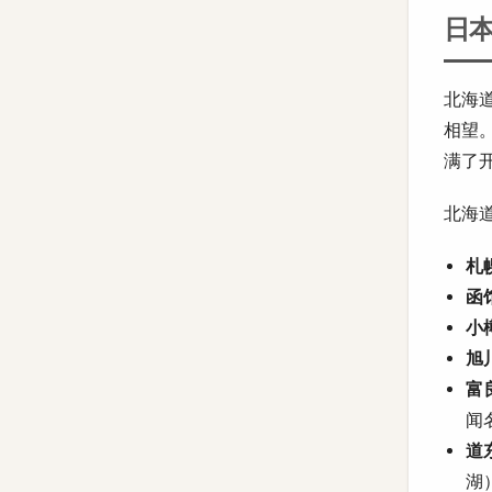
日本
北海
相望
满了
北海
札幌
函馆
小樽
旭川
富良
闻
道东
湖