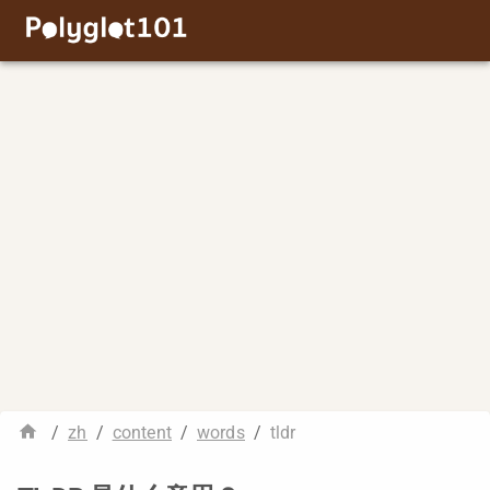
/
zh
/
content
/
words
/
tldr