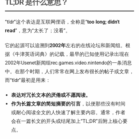
TL;DR 是什么意思？
“tldr”这个表达是互联网俚语，全称是“
too long; didn't
read
”，意为“太长了；没看”。
它的起源可以追溯到
2002年
左右的在线论坛和新闻组。根
据《牛津英语词典》的记载，最早的已知使用记录出现在
2002年Usenet新闻组rec.games.video.nintendo的一条消息
中。在那个时期，人们常常在网上发布很长的帖子或文章，
而“tldr”最初是用来：
表达对冗长文本的厌倦或不愿阅读。
作为长篇文章的简短摘要的引言
，以便那些没有时间
或耐心阅读全文的人快速了解主要内容。通常，作者
会在一篇长文的开头或结尾加上“TL;DR”后附上核心要
点。