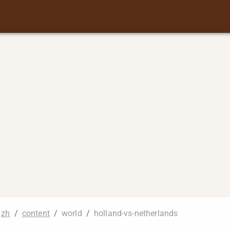
zh
/
content
/
world
/
holland-vs-netherlands