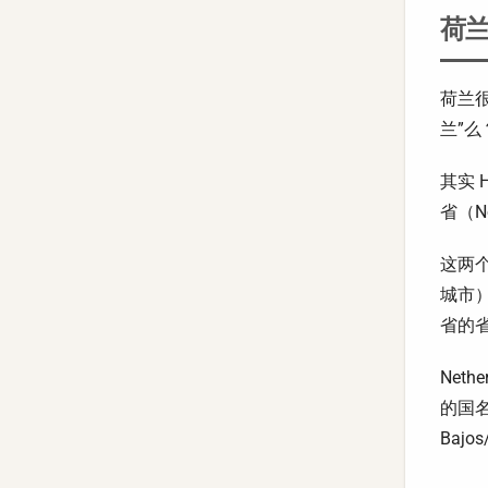
荷兰到
荷兰很
兰”
其实 H
省（No
这两
城市）
省的
Net
的国名
Bajo