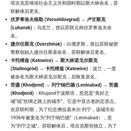
塔吉克苏维埃社会主义共和国时期以斯大林命名，苏
联解体后更名。
伏罗希洛夫格勒 (Voroshilovgrad) → 卢甘斯克
(Luhansk)
：乌克兰，曾以苏联元帅伏罗希洛夫命
名。
捷尔任斯克 (Dzerzhinsk)
：白俄罗斯，曾以苏联秘密
警察创始人捷尔任斯基命名，苏联解体后更名。
卡托维兹 (Katowice) → 斯大林诺戈尔斯克
(Stalinogród) → 卡托维兹 (Katowice)
：波兰，一度
被命名为斯大林诺戈尔斯克，后恢复原名。
苦盏 (Khodjend) → 列宁纳巴德 (Leninabad) → 苦盏
(Khodjend)
：Khujand于波斯语，意思是“美好之
城”或“丝绸之路上的城市”。它是中亚古老的定居点。
在苏联时期，为了纪念弗拉基米尔·列宁，该城市在
1936年被更名为“列宁纳巴德”（Leninabad），意
为“列宁之城”。苏联解体后，塔吉克斯坦独立，为了