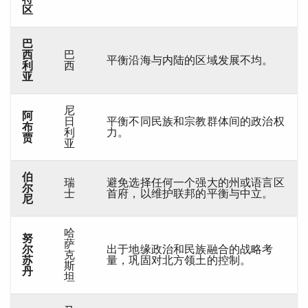
区
巴
西
巴
平衡沿海与内陆的区域发展不均。
利
西
亚
尼
阿
日
平衡不同民族和宗教群体间的政治权
布
利
力。
贾
亚
伯
瑞
避免选择任何一个强大的州或语言区
尔
士
首府，以维护联邦的平衡与中立。
尼
哈
努
萨
尔
出于地缘政治和民族融合的战略考
克
苏
量，巩固对北方领土的控制。
斯
丹
坦