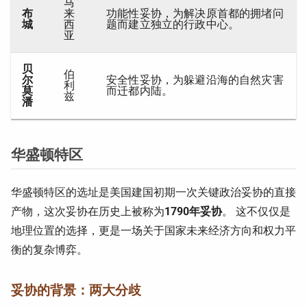
马
布
来
功能性妥协，为解决原首都的拥堵问
城
西
题而建立独立的行政中心。
亚
贝
伯
尔
安全性妥协，为躲避沿海的自然灾害
利
莫
而迁都内陆。
兹
潘
华盛顿特区
华盛顿特区的选址是美国建国初期一次关键政治妥协的直接
产物，这次妥协在历史上被称为
1790年妥协
。 这不仅仅是
地理位置的选择，更是一场关于国家未来经济方向和权力平
衡的复杂博弈。
妥协的背景：两大分歧