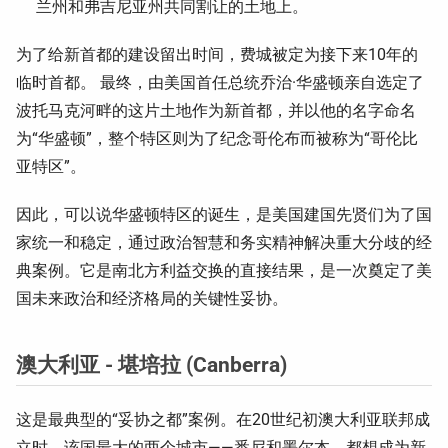
兰州和弗吉尼亚州共同割让的土地上。
为了给新首都的建设留出时间，费城被定为接下来10年的
临时首都。 最终，由美国首任总统乔治·华盛顿亲自选定了
波托马克河畔的这片土地作为新首都，并以他的名字命名
为“华盛顿”，整个特区则为了纪念哥伦布而被称为“哥伦比
亚特区”。
因此，可以说华盛顿特区的诞生，是美国建国先贤们为了国
家统一和稳定，通过政治智慧和务实精神解决重大分歧的经
典案例。它是南北方利益交换的直接结果，是一次奠定了美
国未来政治和经济格局的关键性妥协。
澳大利亚 - 堪培拉 (Canberra)
这是最典型的“妥协之都”案例。在20世纪初澳大利亚联邦成
立时，该国最大的两个城市——悉尼和墨尔本，都想成为新