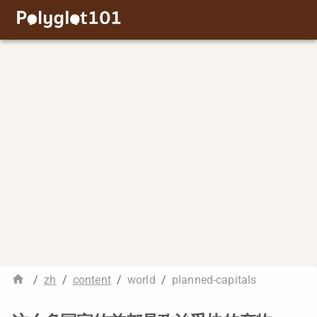
/
zh
/
content
/
world
/
planned-capitals