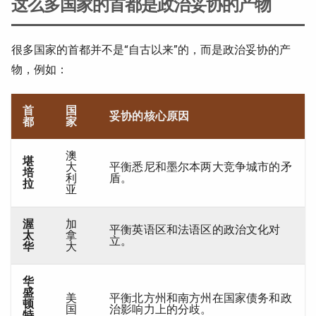
这么多国家的首都是政治妥协的产物
很多国家的首都并不是“自古以来”的，而是政治妥协的产
物，例如：
首
国
妥协的核心原因
都
家
澳
堪
大
平衡悉尼和墨尔本两大竞争城市的矛
培
利
盾。
拉
亚
渥
加
平衡英语区和法语区的政治文化对
太
拿
立。
华
大
华
盛
美
平衡北方州和南方州在国家债务和政
顿
国
治影响力上的分歧。
特