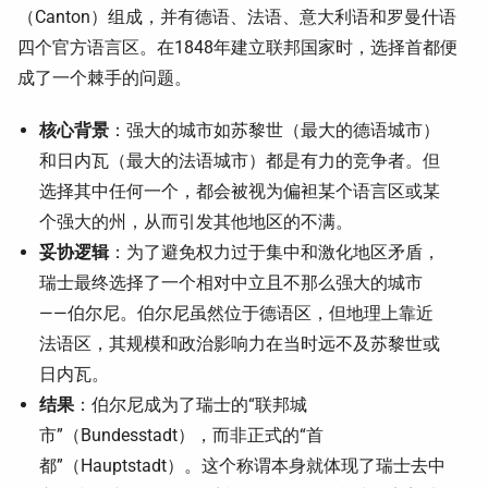
（Canton）组成，并有德语、法语、意大利语和罗曼什语
四个官方语言区。在1848年建立联邦国家时，选择首都便
成了一个棘手的问题。
核心背景
：强大的城市如苏黎世（最大的德语城市）
和日内瓦（最大的法语城市）都是有力的竞争者。但
选择其中任何一个，都会被视为偏袒某个语言区或某
个强大的州，从而引发其他地区的不满。
妥协逻辑
：为了避免权力过于集中和激化地区矛盾，
瑞士最终选择了一个相对中立且不那么强大的城市
——伯尔尼。伯尔尼虽然位于德语区，但地理上靠近
法语区，其规模和政治影响力在当时远不及苏黎世或
日内瓦。
结果
：伯尔尼成为了瑞士的“联邦城
市”（Bundesstadt），而非正式的“首
都”（Hauptstadt）。这个称谓本身就体现了瑞士去中