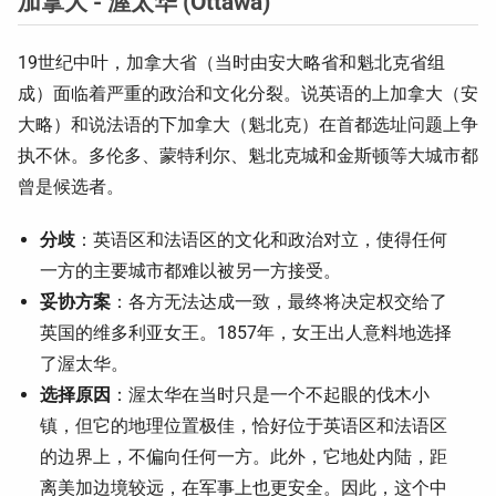
加拿大 - 渥太华 (Ottawa)
19世纪中叶，加拿大省（当时由安大略省和魁北克省组
成）面临着严重的政治和文化分裂。说英语的上加拿大（安
大略）和说法语的下加拿大（魁北克）在首都选址问题上争
执不休。多伦多、蒙特利尔、魁北克城和金斯顿等大城市都
曾是候选者。
分歧
：英语区和法语区的文化和政治对立，使得任何
一方的主要城市都难以被另一方接受。
妥协方案
：各方无法达成一致，最终将决定权交给了
英国的维多利亚女王。1857年，女王出人意料地选择
了渥太华。
选择原因
：渥太华在当时只是一个不起眼的伐木小
镇，但它的地理位置极佳，恰好位于英语区和法语区
的边界上，不偏向任何一方。此外，它地处内陆，距
离美加边境较远，在军事上也更安全。因此，这个中