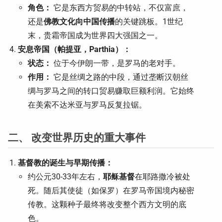
角色：
它是东西方贸易的中转站，不仅富庶，
还是
佛教文化向中国传播
的关键跳板。1世纪
末，贵霜帝国成为世界四大强国之一。
安息帝国（帕提亚，Parthia）：
状态：
位于今伊朗一带，是罗马的老对手。
作用：
它是丝绸之路的中段，通过垄断汉朝丝
绸与罗马之间的转口贸易赚取巨额利润。它始终
在美索不达米亚与罗马反复拉锯。
二、 改变世界历史的重大事件
基督教的诞生与早期传播：
约公元30-33年左右，
耶稣基督
在耶路撒冷被处
死。随后其使徒（如保罗）在罗马帝国境内秘密
传教。这颗种子最终将改变整个西方文明的底
色。