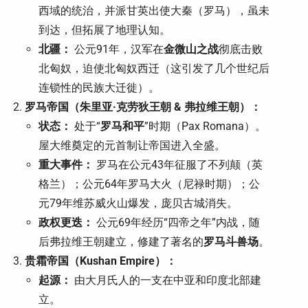
西域的统治，并派甘英出使大秦（罗马），虽未
到达，但拓展了地理认知。
北疆：
公元91年，汉军在
金微山之战
彻底击败
北匈奴，迫使北匈奴西迁（这引发了几个世纪后
连锁性的民族大迁徙）。
罗马帝国（朱里亚·克劳狄王朝 & 弗拉维王朝）：
状态：
处于“
罗马和平
”时期（Pax Romana）。
屋大维奠定的元首制让帝国进入全盛。
重大事件：
罗马在公元43年征服了不列颠（英
格兰）；公元64年罗马大火（尼禄时期）；公
元79年维苏威火山爆发，庞贝古城消失。
政权更迭：
公元69年经历“四帝之年”内战，随
后弗拉维王朝建立，修建了著名的
罗马斗兽场
。
贵霜帝国（Kushan Empire）：
起源：
由大月氏人的一支在中亚和印度北部建
立。