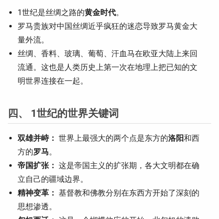
1世纪是丝绸之路的
黄金时代
。
罗马贵族对中国丝绸近乎疯狂的迷恋导致罗马黄金大
量外流。
丝绸、香料、玻璃、葡萄、汗血马在欧亚大陆上来回
流通。这也是人类历史上第一次在地理上把已知的文
明世界连接在一起。
四、 1世纪的世界关键词
双雄并峙：
世界上最强大的两个点是东方的
洛阳
和西
方的
罗马
。
帝国扩张：
这是帝国主义的扩张期，各大文明都在确
立自己的疆域边界。
精神变革：
基督教和佛教分别在东西方开始了深刻的
思想渗透。