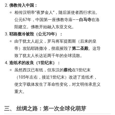
佛教传入中国：
相传汉明帝“夜梦金人”，随后派使者西行求法。
公元67年，中国第一座佛教寺庙——
白马寺
在洛
阳建立。佛教开始融入东亚文化。
耶路撒冷被毁（公元70年）：
由于犹太人起义，罗马将军提图斯（后来的皇
帝）攻陷耶路撒冷，彻底摧毁了
第二圣殿
。这导
致了犹太人长达近两千年的全球流散。
造纸术的改良（1世纪末）：
虽然西汉已有纸，但东汉的
蔡伦
在1世纪末
（105年左右，接近1世纪末）改进了造纸术，
使文字载体发生了革命性变化，对文明传承意义
重大。
三、 丝绸之路：第一次全球化萌芽