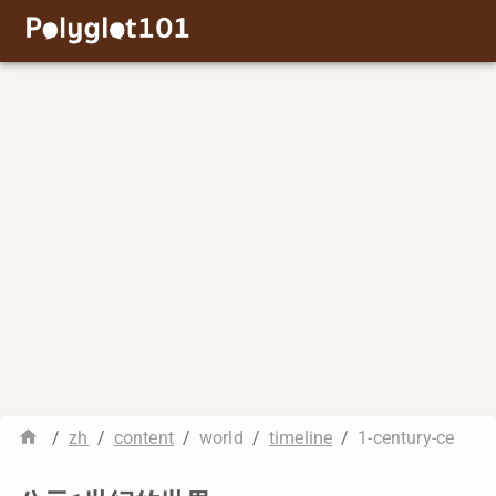
/
zh
/
content
/
world
/
timeline
/
1-century-ce