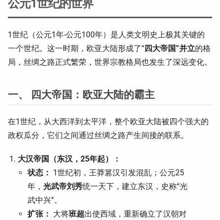
公元1世纪的世界
1世纪（公元1年-公元100年）是人类文明史上极其关键的
一个世纪。这一时期，欧亚大陆形成了“
四大帝国”并立
的格
局，丝绸之路正式繁荣，世界宗教格局也发生了深远变化。
一、 四大帝国：欧亚大陆的霸主
在1世纪，从大西洋到太平洋，整个欧亚大陆被四个强大的
政权瓜分，它们之间通过丝绸之路产生间接的联系。
大汉帝国（东汉，25年起）：
状态：
1世纪初，王莽篡汉引发混乱；公元25
年，
光武帝刘秀
统一天下，建立东汉，史称“光
武中兴”。
扩张：
大将
班超
出使西域，重新确立了汉朝对