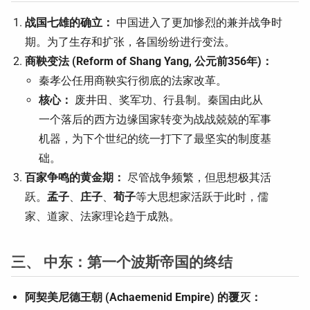
战国七雄的确立：
中国进入了更加惨烈的兼并战争时
期。为了生存和扩张，各国纷纷进行变法。
商鞅变法 (Reform of Shang Yang, 公元前356年)：
秦孝公任用商鞅实行彻底的法家改革。
核心：
废井田、奖军功、行县制。秦国由此从
一个落后的西方边缘国家转变为战战兢兢的军事
机器，为下个世纪的统一打下了最坚实的制度基
础。
百家争鸣的黄金期：
尽管战争频繁，但思想极其活
跃。
孟子
、
庄子
、
荀子
等大思想家活跃于此时，儒
家、道家、法家理论趋于成熟。
三、 中东：第一个波斯帝国的终结
阿契美尼德王朝 (Achaemenid Empire) 的覆灭：