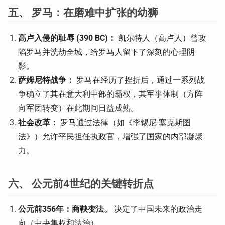
五、 罗马：在磨难中扩张的幼狮
高卢入侵的耻辱 (390 BC)：
凯尔特人（高卢人）曾攻
陷罗马并洗劫全城，给罗马人留下了深刻的心理阴
影。
萨姆尼特战争：
罗马在经历了挫折后，通过一系列战
争确立了其在意大利中部的霸权，其军事体制（方阵
向军团转变）在此期间日益成熟。
社会改革：
罗马通过法律（如《李锡尼-塞克斯图
法》）允许平民担任执政官，增强了国家的内部凝聚
力。
六、 公元前4世纪的关键转折点
公元前356年：商鞅变法。
决定了中国未来的政治走
向（中央集权和法治）。