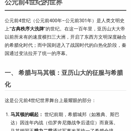
公元前4世纪的世界
公元前4世纪（公元前400年–公元前301年）是人类文明史
上“
古典秩序大洗牌
”的世纪。在这一百年里，亚历山大大帝
以前所未有的速度横扫三大洲，开启了东西方文明深度融合
的希腊化时代；而中国则进入了战国时代的白热化阶段，秦
国通过变法拉开了统一的序幕。
一、 希腊与马其顿：亚历山大的征服与希腊
化
这是公元前4世纪世界舞台上最耀眼的部分：
马其顿的崛起：
世纪前期，希腊城邦（如雅典、斯巴
达）因连年内战（伯罗奔尼撒战争后遗症）而衰落。
马其顿国王
腓力二世
通过军事改革统一了希腊全境。