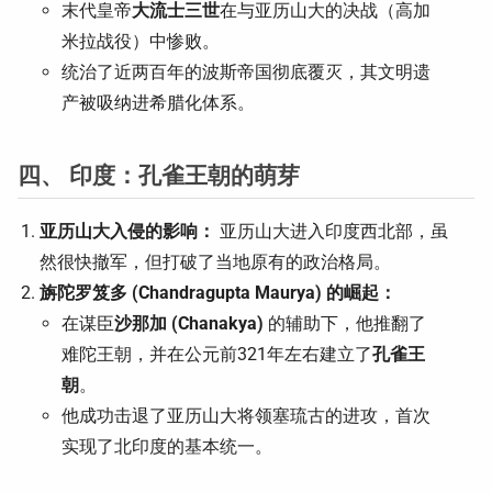
末代皇帝
大流士三世
在与亚历山大的决战（高加
米拉战役）中惨败。
统治了近两百年的波斯帝国彻底覆灭，其文明遗
产被吸纳进希腊化体系。
四、 印度：孔雀王朝的萌芽
亚历山大入侵的影响：
亚历山大进入印度西北部，虽
然很快撤军，但打破了当地原有的政治格局。
旃陀罗笈多 (Chandragupta Maurya) 的崛起：
在谋臣
沙那加 (Chanakya)
的辅助下，他推翻了
难陀王朝，并在公元前321年左右建立了
孔雀王
朝
。
他成功击退了亚历山大将领塞琉古的进攻，首次
实现了北印度的基本统一。