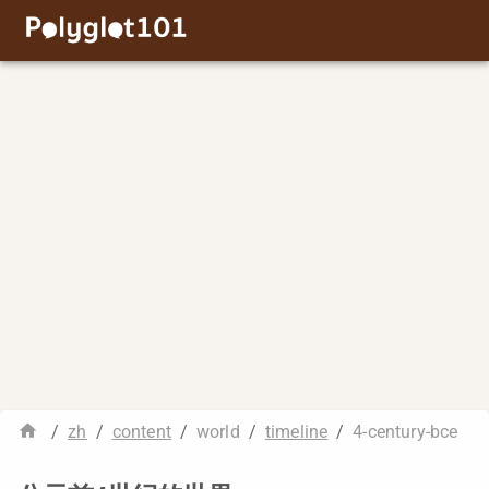
/
zh
/
content
/
world
/
timeline
/
4-century-bce