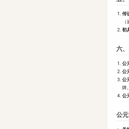
传
（
初
六、
公
公
公
牌
公
公元