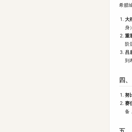
希腊
大
身
重装
阶
吕
到
四、
努
赛
备
五、