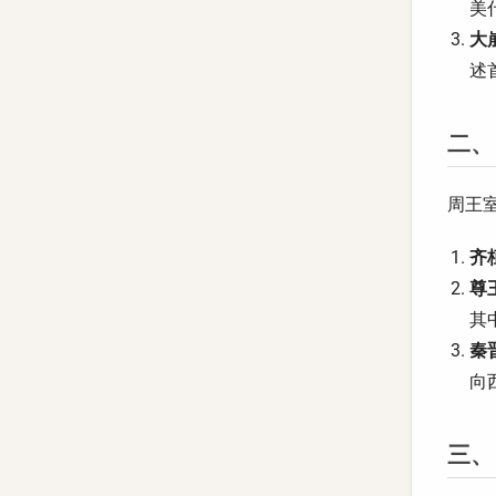
美
大崩
述
二、
周王
齐桓
尊
其
秦
向
三、