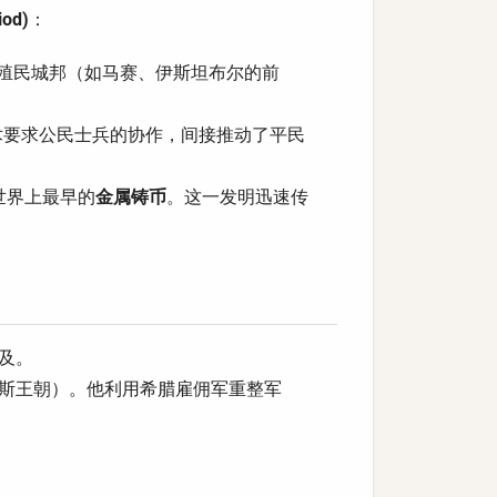
od)
：
殖民城邦（如马赛、伊斯坦布尔的前
术要求公民士兵的协作，间接推动了平民
世界上最早的
金属铸币
。这一发明迅速传
及。
伊斯王朝）。他利用希腊雇佣军重整军