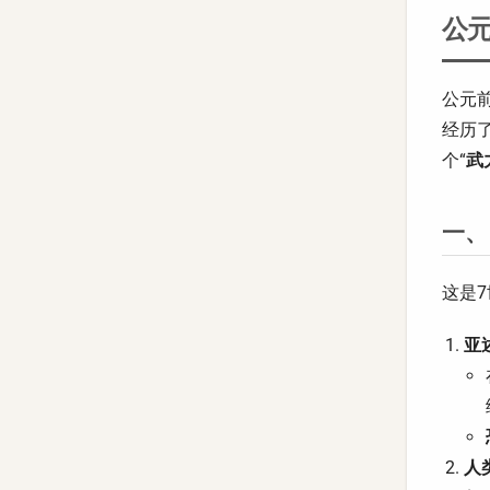
公元
公元前
经历
个“
武
一、
这是
亚述
人