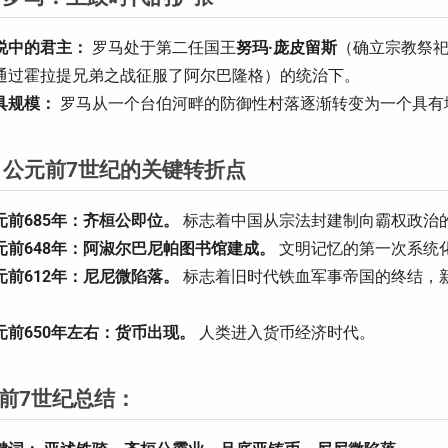
说中的君主：
罗马处于第二任国王
努玛·庞皮留斯
（确立宗教祭祀
通过霍拉提兄弟之战征服了阿尔巴隆格）的统治下。
具规模：
罗马从一个台伯河畔的防御性村落逐渐转变为一个具有
 公元前7世纪的关键转折点
元前685年：齐桓公即位。
标志着中国从宗法封建制向霸权政治
元前648年：阿淑尔巴尼帕图书馆建成。
文明记忆的第一次系统
元前612年：尼尼微陷落。
标志着旧时代铁血军事帝国的终结，
。
元前650年左右：货币出现。
人类进入货币经济时代。
前7世纪总结：