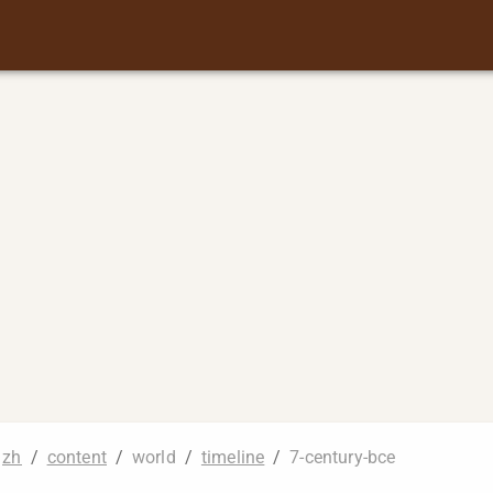
zh
/
content
/
world
/
timeline
/
7-century-bce