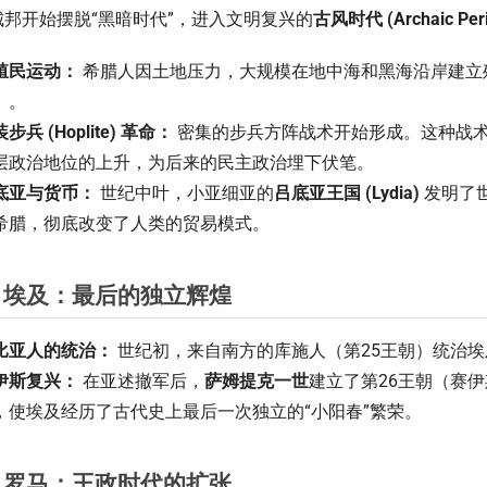
城邦开始摆脱“黑暗时代”，进入文明复兴的
古风时代 (Archaic Peri
殖民运动：
希腊人因土地压力，大规模在地中海和黑海沿岸建立
）。
步兵 (Hoplite) 革命：
密集的步兵方阵战术开始形成。这种战
层政治地位的上升，为后来的民主政治埋下伏笔。
底亚与货币：
世纪中叶，小亚细亚的
吕底亚王国 (Lydia)
发明了
希腊，彻底改变了人类的贸易模式。
 埃及：最后的独立辉煌
比亚人的统治：
世纪初，来自南方的库施人（第25王朝）统治埃
伊斯复兴：
在亚述撤军后，
萨姆提克一世
建立了第26王朝（赛
，使埃及经历了古代史上最后一次独立的“小阳春”繁荣。
 罗马：王政时代的扩张