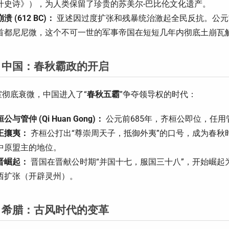
什史诗》），为人类保留了珍贵的苏美尔-巴比伦文化遗产。
溃 (612 BC)：
亚述因过度扩张和残暴统治激起全民反抗。公元前
首都尼尼微，这个不可一世的军事帝国在短短几年内彻底土崩瓦
 中国：春秋霸政的开启
室彻底衰微，中国进入了“
春秋五霸
”争夺领导权的时代：
公与管仲 (Qi Huan Gong)：
公元前685年，齐桓公即位，任
王攘夷：
齐桓公打出“尊崇周天子，抵御外夷”的口号，成为春秋
中原盟主的地位。
晋崛起：
晋国在晋献公时期“并国十七，服国三十八”，开始崛起
西扩张（开辟灵州）。
 希腊：古风时代的变革