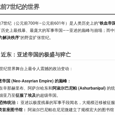
前7世纪的世界
7世纪（公元前700年–公元前601年）是人类历史上的“
铁血帝
了历史上最残暴、最庞大的军事帝国——亚述的巅峰与崩塌；而
力解决秩序
”的野蛮扩张世纪。
 近东：亚述帝国的极盛与猝亡
7世纪世界舞台上最令人震撼的政治变动：
帝国 (Neo-Assyrian Empire) 的巅峰：
在辛那赫里布、阿萨尔哈东和
阿淑尔巴尼帕 (Ashurbanipal)
的统
细亚乃至
征服了埃及
的超级帝国。
恐怖统治：
亚述以极度残暴的军事手段闻名，大规模迁移被征服
类首座图书馆：
阿淑尔巴尼帕在尼尼微建立了规模宏大的图书馆