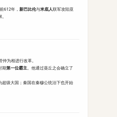
612年，
新巴比伦
与
米底人
联军攻陷亚
解。
用管仲为相进行改革。
时期
第一位霸主
。他通过葵丘之会确立了
为超级大国；秦国在秦穆公统治下也开始