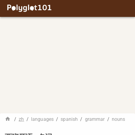
/
zh
/
languages
/
spanish
/
grammar
/
nouns