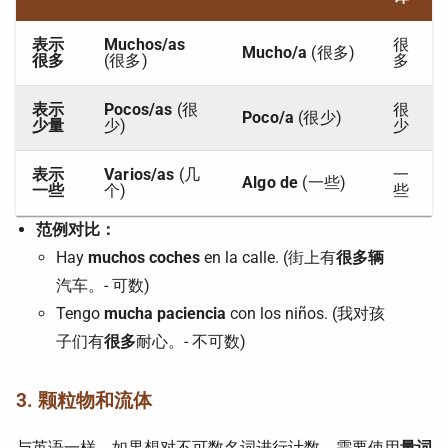
表示
Muchos/as
很
Mucho/a
(很多)
很多
(很多)
多
表示
Pocos/as
(很
很
Poco/a
(很少)
少量
少)
少
表示
Varios/as
(几
一
Algo de
(一些)
一些
个)
些
范例对比：
Hay
muchos coches
en la calle. (街上有
很多辆
汽车。- 可数)
Tengo
mucha paciencia
con los niños. (我对孩
子们有
很多
耐心。- 不可数)
3. 颗粒物和流体
与英语一样，如果想对不可数名词进行计数，需要使用
量词