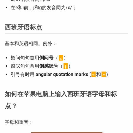
在e和i前，j和g的发音同为/x/；
西班牙语标点
基本和英语相同。例外：
疑问句句首用
倒问号
（
¿
）
感叹句句首用
倒感叹号
（
¡
）
引号有时用
angular quotation marks
(
«
和
»
)
如何在苹果电脑上输入西班牙语字母和标
点？
字母和重音：