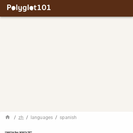
/
zh
/
languages
/
spanish