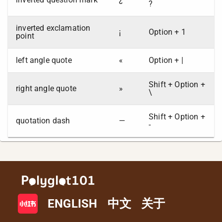
?
inverted exclamation
¡
Option + 1
point
left angle quote
«
Option + |
Shift + Option +
right angle quote
»
\
Shift + Option +
quotation dash
—
-
ENGLISH
中文
关于