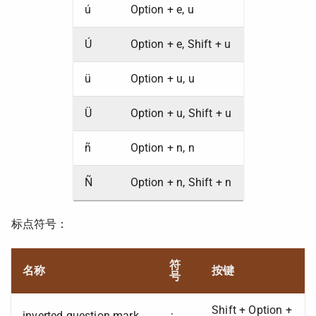
ú
Option + e, u
Ú
Option + e, Shift + u
ü
Option + u, u
Ü
Option + u, Shift + u
ñ
Option + n, n
Ñ
Option + n, Shift + n
标点符号：
符
名称
按键
号
Shift + Option +
inverted question mark
¿