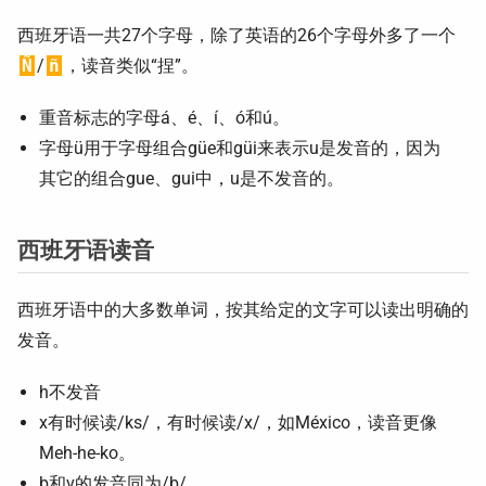
西班牙语一共27个字母，除了英语的26个字母外多了一个
Ñ
/
ñ
，读音类似“捏”。
重音标志的字母á、é、í、ó和ú。
字母ü用于字母组合güe和güi来表示u是发音的，因为
其它的组合gue、gui中，u是不发音的。
西班牙语读音
西班牙语中的大多数单词，按其给定的文字可以读出明确的
发音。
h不发音
x有时候读/ks/，有时候读/x/，如México，读音更像
Meh-he-ko。
b和v的发音同为/b/