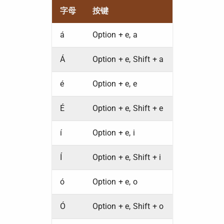
字母
按键
á
Option + e, a
Á
Option + e, Shift + a
é
Option + e, e
É
Option + e, Shift + e
í
Option + e, i
Í
Option + e, Shift + i
ó
Option + e, o
Ó
Option + e, Shift + o