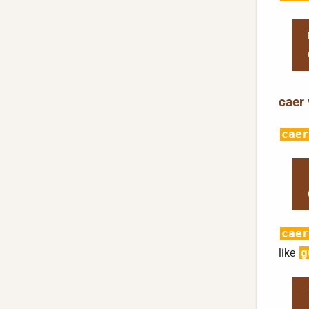
caer
caer
caer
like
g