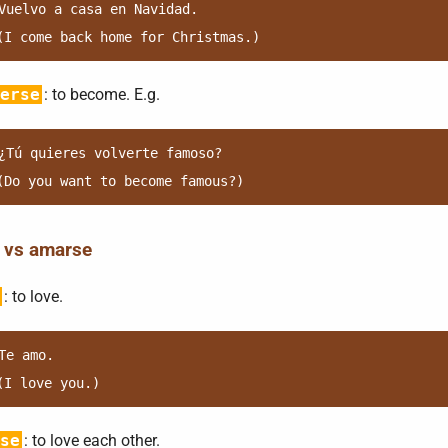
Vuelvo a casa en Navidad.

erse
: to become. E.g.
¿Tú quieres volverte famoso?

 vs amarse
: to love.
Te amo.

se
: to love each other.