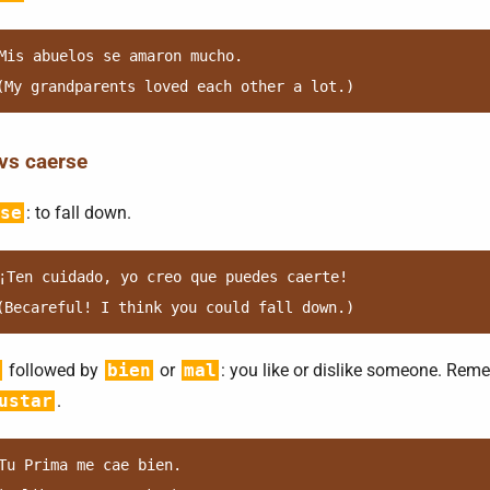
Mis abuelos se amaron mucho.

 vs caerse
se
: to fall down.
¡Ten cuidado, yo creo que puedes caerte!

followed by
bien
or
mal
: you like or dislike someone. Rem
ustar
.
Tu Prima me cae bien.
