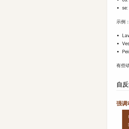
se
示例
La
Ve
Pe
有些动
自反
强调