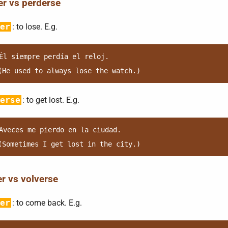
er vs perderse
er
: to lose. E.g.
Él siempre perdía el reloj.

erse
: to get lost. E.g.
Aveces me pierdo en la ciudad.

r vs volverse
er
: to come back. E.g.