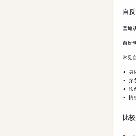
自反
普通
自反
常见
身体
穿衣
饮食:
情感
比较