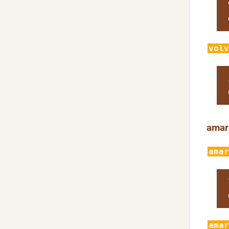
volv
amar
amar
amar