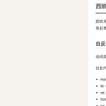
西班
西班牙
发起
自反
动词原
自反
me
te:
se
no
os