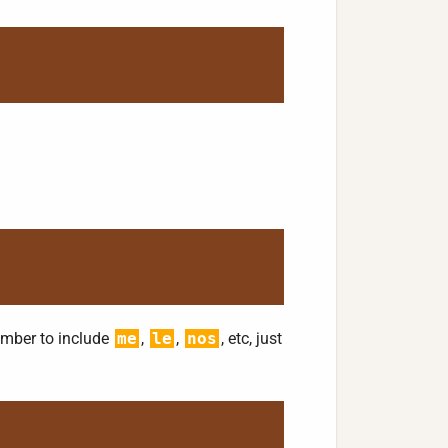
ember to include
me
,
le
,
nos
, etc, just