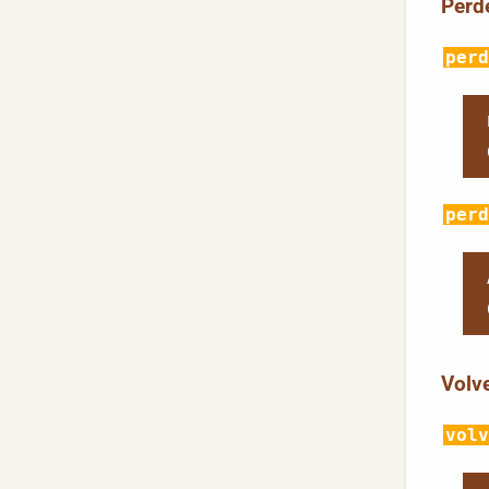
Perd
perd
perd
Volve
volv