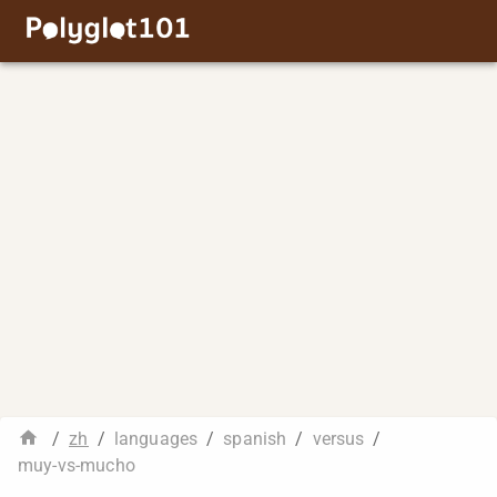
/
zh
/
languages
/
spanish
/
versus
/
muy-vs-mucho