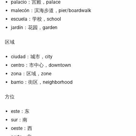
palacio：宫殿，palace
malecón：滨海步道，pier/boardwalk
escuela：学校，school
jardín：花园，garden
区域
ciudad：城市，city
centro：市中心，downtown
zona：区域，zone
barrio：街区，neighborhood
方位
este：东
sur：南
oeste：西