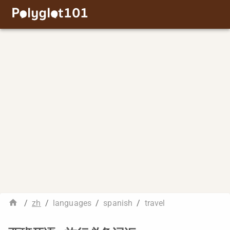
/
zh
/
languages
/
spanish
/
travel