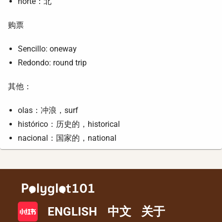
norte：北
购票
Sencillo: oneway
Redondo: round trip
其他：
olas：冲浪，surf
histórico：历史的，historical
nacional：国家的，national
ENGLISH
中文
关于